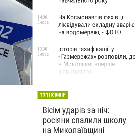
навчального року
На Космонавтів фахівці
14:30
Вчора
ліквідували складну аварію
на водомережі, - ФОТО
Історія газифікації: у
13:30
Вчора
«Газмережах» розповіли, де
в Миколаєві вперше
з'явився газ
Літній відпочинок у
13:00
Вчора
Миколаєві 2026: шукаємо
ТОП НОВИНИ
нові враження та
Вісім ударів за ніч:
перезавантаження
росіяни спалили школу
ПАРТНЕРСЬКИЙ СПЕЦПРОЄКТ
на Миколаївщині