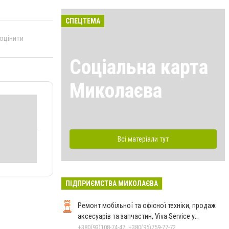
СПЕЦТЕМА
 оцінити
Соціальна карта
Миколаєва
Всі матеріали тут
ПІДПРИЄМСТВА МИКОЛАЄВА
Ремонт мобільної та офісної техніки, продаж
аксесуарів та запчастин, Viva Service у
Миколаєві
+380(93)108-74-47, +380(95)759-77-72