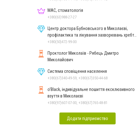
МАС, стоматологія
+380(63)988-27-27
Центр доктора Бубновського в Миколаєві,
профілактика та лікування захворювань хребта
і суглобів
+380(50)472-99-00
Проктолог Миколаїв - Рябець Дмитро
Миколайович
Система сповіщення населення
+380(67)340-49-59, +380(67)350-44-68
o'Black, індивідуальне пошиття ексклюзивного
взуття в Миколаєві
+380(97)607-07-00, +380(67)765-48-81
Додати підприємство