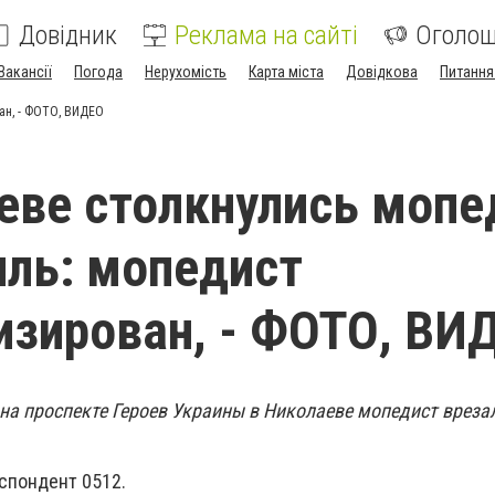
Довідник
Реклама на сайті
Оголо
Вакансії
Погода
Нерухомість
Карта міста
Довідкова
Питання
ан, - ФОТО, ВИДЕО
еве столкнулись мопе
ль: мопедист
изирован, - ФОТО, ВИ
 на проспекте Героев Украины в Николаеве мопедист вреза
спондент 0512.