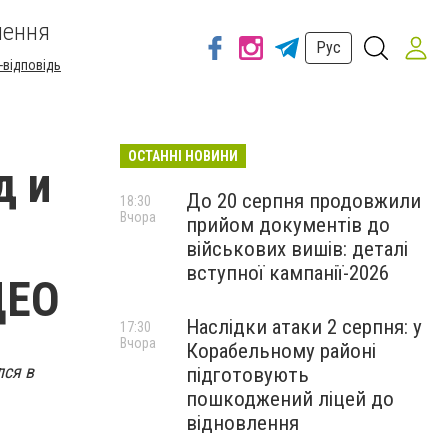
шення
Рус
-відповідь
ОСТАННІ НОВИНИ
д и
До 20 серпня продовжили
18:30
Вчора
прийом документів до
військових вишів: деталі
вступної кампанії-2026
ДЕО
Наслідки атаки 2 серпня: у
17:30
Вчора
Корабельному районі
лся в
підготовують
пошкоджений ліцей до
відновлення