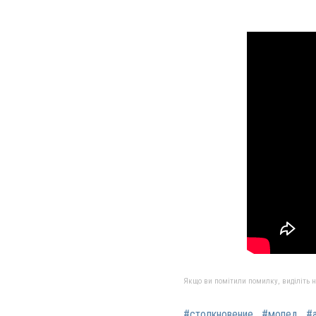
Якщо ви помітили помилку, виділіть нео
#столкновение
#мопед
#