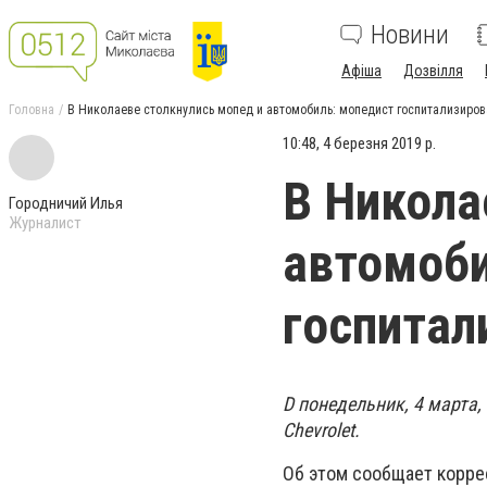
Новини
Афіша
Дозвілля
Головна
В Николаеве столкнулись мопед и автомобиль: мопедист госпитализиров
10:48, 4 березня 2019 р.
В Никола
Городничий Илья
Журналист
автомоби
госпитал
D понедельник, 4 марта,
Chevrolet.
Об этом сообщает корре