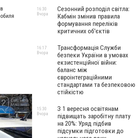
Сезонний розподіл світла:
 в
16:30
Вчора
Кабмін змінив правила
мобиля
формування переліків
критичних об'єктів
Трансформація Служби
16:17
Вчора
безпеки України в умовах
екзистенційної війни:
баланс між
євроінтеграційними
стандартами та безпековою
стійкістю
З 1 вересня освітянам
15:30
Вчора
підвищать заробітну плату
на 20%: Уряд підбив
підсумки підготовки до