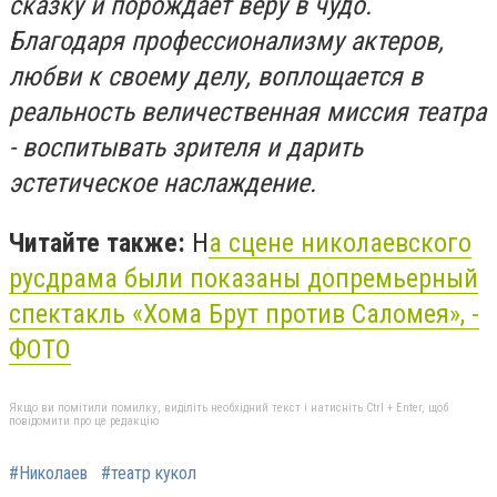
сказку и порождает веру в чудо.
Благодаря профессионализму актеров,
любви к своему делу, воплощается в
реальность величественная миссия театра
- воспитывать зрителя и дарить
эстетическое наслаждение.
Читайте также:
Н
а сцене николаевского
русдрама были показаны допремьерный
спектакль «Хома Брут против Саломея», -
ФОТО
Якщо ви помітили помилку, виділіть необхідний текст і натисніть Ctrl + Enter, щоб
повідомити про це редакцію
#Николаев
#театр кукол