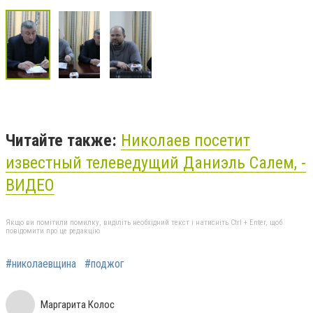
Читайте также:
Николаев посетит
известный телеведущий Даниэль Салем, -
ВИДЕО
Якщо ви помітили помилку, виділіть необхідний текст і натисніть Ctrl + Enter, щоб
повідомити про це редакцію
#николаевщина
#поджог
Маргарита Колос