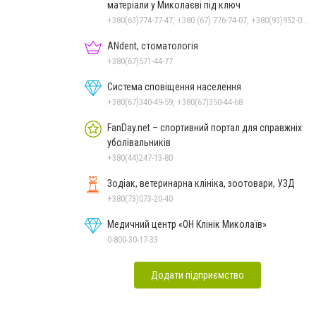
матеріали у Миколаєві під ключ
+380(63)774-77-47, +380 (67) 776-74-07, +380(93)952-02-91
ANdent, стоматологія
+380(67)571-44-77
Система сповіщення населення
+380(67)340-49-59, +380(67)350-44-68
FanDay.net – спортивний портал для справжніх
уболівальників
+380(44)247-13-80
Зодіак, ветеринарна клініка, зоотовари, УЗД
+380(73)073-20-40
Медичний центр «ОН Клінік Миколаїв»
0-800-30-17-33
Додати підприємство