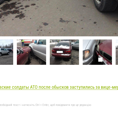
ские солдаты АТО после обысков заступились за вице-мер
бхідний текст і натисніть Ctrl + Enter, щоб повідомити про це редакцію