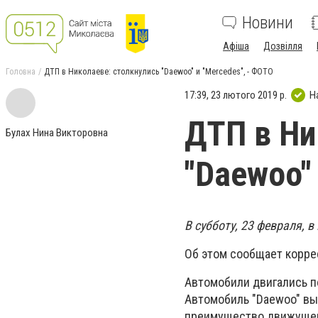
Новини
Афіша
Дозвілля
Головна
ДТП в Николаеве: столкнулись "Daewoo" и "Mercedes", - ФОТО
17:39, 23 лютого 2019 р.
Н
ДТП в Ни
Булах Нина Викторовна
"Daewoo"
В субботу, 23 февраля, в
Об этом сообщает корре
Автомобили двигались по
Автомобиль "Daewoo" вы
преимущество движущем