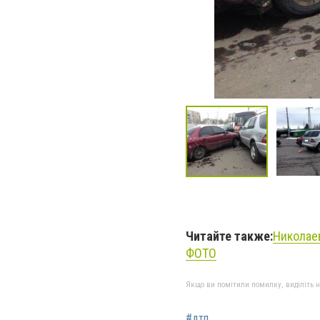
Читайте также:
Николаев
ФОТО
Якщо ви помітили помилку, виділіть нео
#дтп