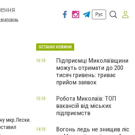
шення
Рус
-відповідь
ОСТАННІ НОВИНИ
Підприємці Миколаївщини
16:10
можуть отримати до 200
тисяч гривень: триває
прийом заявок
Робота Миколаїв: ТОП
15:10
вакансій від міських
підприємств
ну мкр.Лески.
оставил
Вогонь ледь не знищив ліс
14:10
о