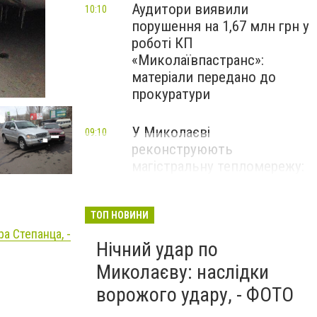
Аудитори виявили
10:10
порушення на 1,67 млн грн у
роботі КП
«Миколаївпастранс»:
матеріали передано до
прокуратури
У Миколаєві
09:10
реконструюють
магістральну тепломережу:
замінять 350 метрів труб, -
ФОТО
ТОП НОВИНИ
а Степанца, -
Нічний удар по
Миколаєву: наслідки
ворожого удару, - ФОТО