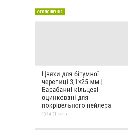
ОГОЛОШЕННЯ
Цвяхи для бітумної
черепиці 3,1×25 мм |
Барабанні кільцеві
оцинковані для
покрівельного нейлера
13:14, 31 липня