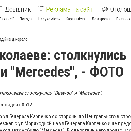
Довідник
Реклама на сайті
Оголо
Вакансії
Погода
Нерухомість
Карта міста
Довідкова
Питання
адійне джерело
колаеве: столкнулись
 и "Mercedes", - ФОТО
 Николаеве столкнулись "Daewoo" и "Mercedes".
спондент 0512.
 ул.Генерала Карпенко со стороны пр.Центрального в стро
езжал с ул.Мориходной на ул.Генерала Карпенко и не пред
уся автомобилю "Mercedes". В следствии чего произошл