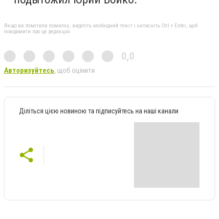
Якщо ви помітили помилку, виділіть необхідний текст і натисніть Ctrl + Enter, щоб
повідомити про це редакцію
0,0
Авторизуйтесь
, щоб оцінити
Діліться цією новиною та підписуйтесь на наші канали