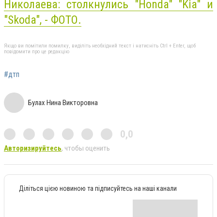
Николаева: столкнулись "Honda" "Kia" и
"Skoda", - ФОТО.
Якщо ви помітили помилку, виділіть необхідний текст і натисніть Ctrl + Enter, щоб
повідомити про це редакцію
#дтп
Булах Нина Викторовна
0,0
Авторизируйтесь
, чтобы оценить
Діліться цією новиною та підписуйтесь на наші канали