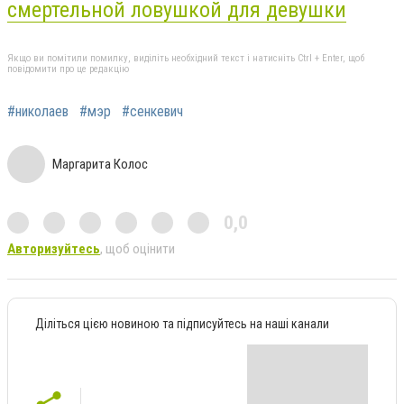
смертельной ловушкой для девушки
Якщо ви помітили помилку, виділіть необхідний текст і натисніть Ctrl + Enter, щоб
повідомити про це редакцію
#николаев
#мэр
#сенкевич
Маргарита Колос
0,0
Авторизуйтесь
, щоб оцінити
Діліться цією новиною та підписуйтесь на наші канали