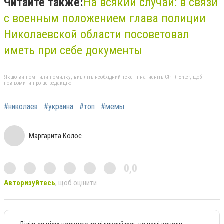
Читайте также:
На всякий случай: в связи
с военным положением глава полиции
Николаевской области посоветовал
иметь при себе документы
Якщо ви помітили помилку, виділіть необхідний текст і натисніть Ctrl + Enter, щоб
повідомити про це редакцію
#николаев
#украина
#топ
#мемы
Маргарита Колос
0,0
Авторизуйтесь
, щоб оцінити