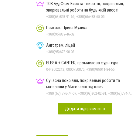
ТОВ БудФірм Висота - висотні, покрівельні,
зварювальні роботи на будь-якій висоті
+380(63)893-91-66, +380(66)483-65-05
Психолог Ірина Музика
+380(96)839-46-02
Ангстрем, ліцей
+380(95)678-90-03
ELESA + GANTER, промислова фурнітура
0443002212, 0800750875, +380(98)011-84-55
Сучасна покрівля, покрівельні роботи та
матеріали у Миколаєві під ключ
+380 (67) 776-74-07, +380(93)952-02-91, +380(63)774-77-47
Додати підприємство