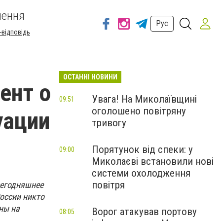
шення
Рус
-відповідь
ОСТАННІ НОВИНИ
ент о
Увага! На Миколаївщині
09:51
оголошено повітряну
уации
тривогу
Порятунок від спеки: у
09:00
Миколаєві встановили нові
системи охолодження
повітря
сегодняшнее
оссии никто
ны на
Ворог атакував портову
08:05