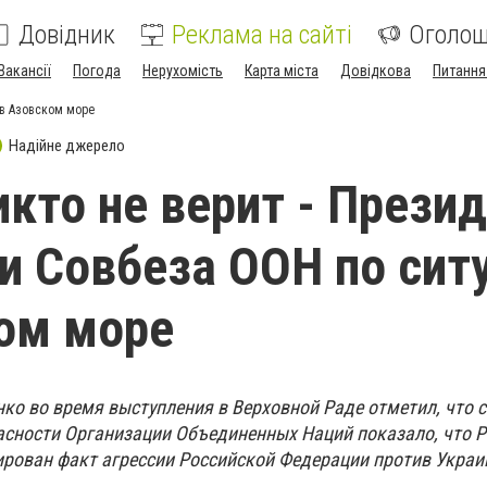
Довідник
Реклама на сайті
Оголо
Вакансії
Погода
Нерухомість
Карта міста
Довідкова
Питання
 в Азовском море
Надійне джерело
икто не верит - Презид
и Совбеза ООН по сит
ом море
ко во время выступления в Верховной Раде отметил, что 
асности Организации Объединенных Наций показало, что Р
сирован факт агрессии Российской Федерации против Украи