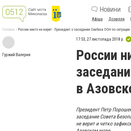
Новини
Афіша
Дозвілля
Головна
России никто не верит - Президент о заседании Совбеза ООН по ситуации
17:53, 27 листопада 2018 р.
России н
Гуржий Валерия
заседани
в Азовск
Президент Петр Порошен
заседание Совета Безоп
не верит и четко зафик
Азовском море.