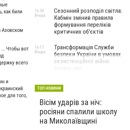
ьные
Сезонний розподіл світла:
, как били
16:30
Вчора
Кабмін змінив правила
формування переліків
а Азовском
критичних об'єктів
Трансформація Служби
16:17
... Чтобы вот
Вчора
безпеки України в умовах
од
екзистенційної війни:
держку всего
баланс між
євроінтеграційними
ин и
стандартами та безпековою
украинский
стійкістю
ТОП НОВИНИ
ое для того,
Вісім ударів за ніч:
росіяни спалили школу
на Миколаївщині