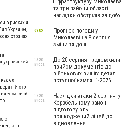
інфраструктуру Миколаєва
та три райони області:
наслідки обстрілів за добу
й о рисках и
Сил Украины,
Прогноз погоди у
08:02
всех странах
Миколаєві на 8 серпня:
зміни та дощі
та
До 20 серпня продовжили
18:30
и украинский
Вчора
прийом документів до
військових вишів: деталі
 как ее
вступної кампанії-2026
верит. И это
 внесла свой
Наслідки атаки 2 серпня: у
17:30
етр
Вчора
Корабельному районі
підготовують
пошкоджений ліцей до
ие о
відновлення
идел, что