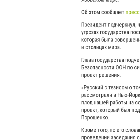
Об этом сообщает
пресс
Президент подчеркнул, 
угрозах государства по
которая была совершенно
и столицах мира.
Глава государства подче
Безопасности ООН по си
проект решения.
«Русский с тезисом о то
рассмотрели в Нью-Йорке
плод нашей работы на с
проект, который был по
Порошенко.
Кроме того, по его слов
проведении заседания сп