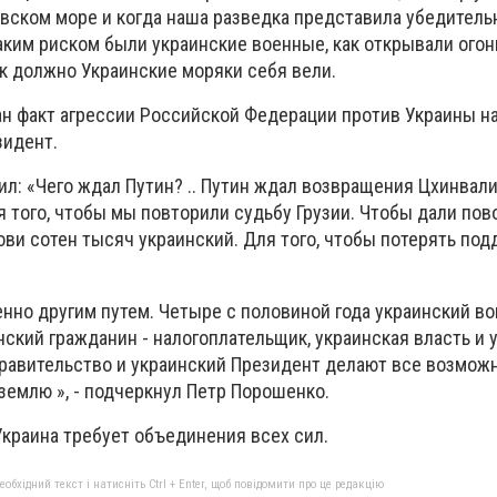
вском море и когда наша разведка представила убедител
аким риском были украинские военные, как открывали огонь
ак должно Украинские моряки себя вели.
ан факт агрессии Российской Федерации против Украины н
зидент.
ил: «Чего ждал Путин? .. Путин ждал возвращения Цхинвали 
ля того, чтобы мы повторили судьбу Грузии. Чтобы дали пов
ви сотен тысяч украинский. Для того, чтобы потерять под
нно другим путем. Четыре с половиной года украинский во
нский гражданин - налогоплательщик, украинская власть и 
правительство и украинский Президент делают все возможн
землю », - подчеркнул Петр Порошенко.
Украина требует объединения всех сил.
бхідний текст і натисніть Ctrl + Enter, щоб повідомити про це редакцію