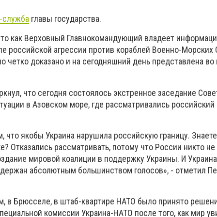
-служба
главы государства.
что как Верховный Главнокомандующий владеет информацие
сле российской агрессии против кораблей Военно-Морских 
 четко доказано и на сегодняшний день представлена ​​во 
ркнул, что сегодня состоялось экстренное заседание Сове
туации в Азовском море, где рассматривались российский 
м, что якобы Украина нарушила российскую границу. Знаете
? Отказались рассматривать, потому что России никто не 
оздание мировой коалиции в поддержку Украины. И Украина
ддержан абсолютным большинством голосов», - отметил П
ам, в Брюсселе, в штаб-квартире НАТО было принято решен
ециальной комиссии Украина-НАТО после того, как мир ув