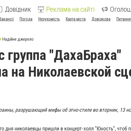
Довідник
Реклама на сайті
Оголо
Вакансії
Погода
Нерухомість
Карта міста
Довідкова
Питання
Надійне джерело
с группа "ДахаБраха"
а на Николаевской сце
раины, разрушающий мифы об этно-стиле во вторник, 13 но
го дня николаевцы пришли в концерт-холл "Юность", чтоб 