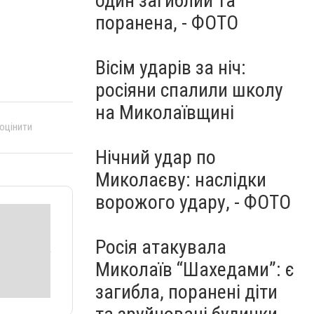
один загиблий та
поранена, - ФОТО
Вісім ударів за ніч:
росіяни спалили школу
на Миколаївщині
 оцінити
Нічний удар по
Миколаєву: наслідки
ворожого удару, - ФОТО
Росія атакувала
Миколаїв “Шахедами”: є
загибла, поранені діти