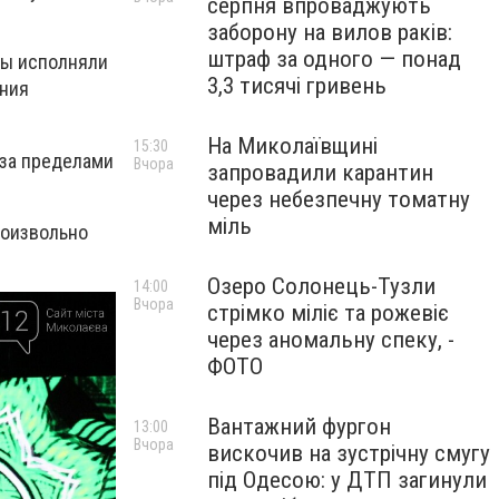
серпня впроваджують
заборону на вилов раків:
штраф за одного — понад
ты исполняли
3,3 тисячі гривень
ания
На Миколаївщині
15:30
 за пределами
Вчора
запровадили карантин
через небезпечну томатну
міль
роизвольно
Озеро Солонець-Тузли
14:00
Вчора
стрімко міліє та рожевіє
через аномальну спеку, -
ФОТО
Вантажний фургон
13:00
Вчора
вискочив на зустрічну смугу
під Одесою: у ДТП загинули