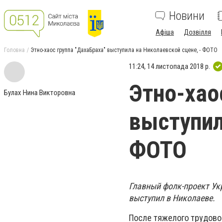
Новини
Афіша
Дозвілля
Головна
​Этно-хаос группа "ДахаБраха" выступила на Николаевской сцене, - ФОТО
11:24, 14 листопада 2018 р.
​Этно-хао
Булах Нина Викторовна
выступил
ФОТО
Главный фолк-проект Ук
выступил в Николаеве.
После тяжелого трудово