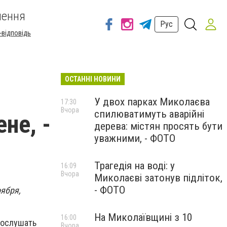
шення
Рус
-відповідь
ОСТАННІ НОВИНИ
У двох парках Миколаєва
17:30
Вчора
спилюватимуть аварійні
не, -
дерева: містян просять бути
уважними, - ФОТО
Трагедія на воді: у
16:09
Вчора
Миколаєві затонув підліток,
- ФОТО
ября,
На Миколаївщині з 10
16:00
послушать
Вчора