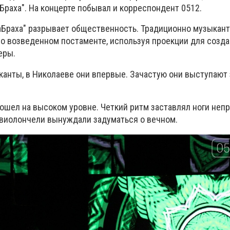
Браха". На концерте побывал и корреспондент 0512.
аБраха" разрывает общественность. Традиционно музыкан
но возведенном постаменте, используя проекции для созд
еры.
канты, в Николаеве они впервые. Зачастую они выступают
рошел на высоком уровне. Четкий ритм заставлял ноги неп
ки виолончели вынуждали задуматься о вечном.