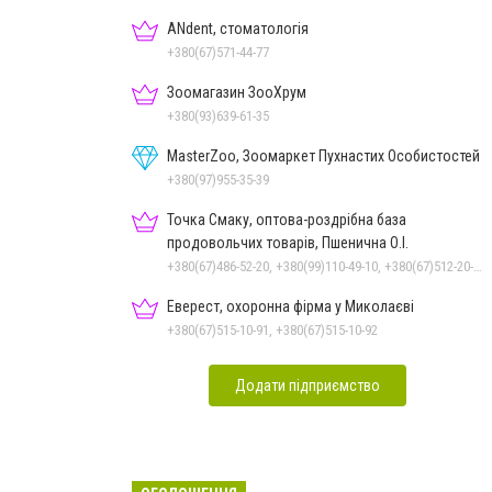
ANdent, стоматологія
+380(67)571-44-77
Зоомагазин ЗооХрум
+380(93)639-61-35
MasterZoo, Зоомаркет Пухнастих Особистостей
+380(97)955-35-39
Точка Смаку, оптова-роздрібна база
продовольчих товарів, Пшенична О.І.
+380(67)486-52-20, +380(99)110-49-10, +380(67)512-20-35
Еверест, охоронна фірма у Миколаєві
+380(67)515-10-91, +380(67)515-10-92
Додати підприємство