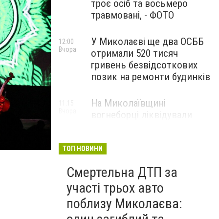
троє осіб та восьмеро
травмовані, - ФОТО
У Миколаєві ще два ОСББ
12:00
Вчора
отримали 520 тисяч
гривень безвідсоткових
позик на ремонти будинків
На Миколаївщині
11:15
Вчора
вогнеборці ліквідували
наслідки ворожих атак та
масштабних пожеж, - ФОТО
ТОП НОВИНИ
Смертельна ДТП за
участі трьох авто
поблизу Миколаєва: