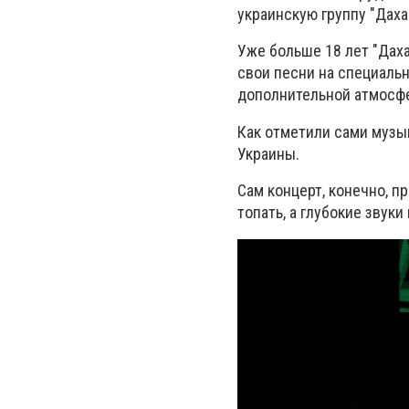
украинскую группу "Даха
Уже больше 18 лет "Дах
свои песни на специаль
дополнительной атмосф
Как отметили сами музы
Украины.
Сам концерт, конечно, п
топать, а глубокие зву