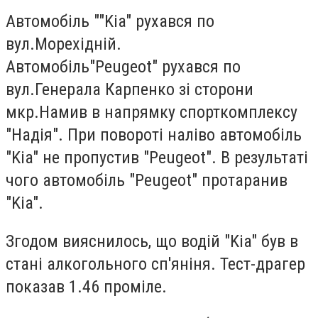
Автомобіль ""Kia" рухався по
вул.Морехідній.
Автомобіль"Peugeot" рухався по
вул.Генерала Карпенко зі сторони
мкр.Намив в напрямку спорткомплексу
"Надія". При повороті наліво автомобіль
"Kia" не пропустив "Peugeot". В результаті
чого автомобіль "Peugeot" протаранив
"Kia".
Згодом вияснилось, що водій "Kia" був в
стані алкогольного сп'яніня. Тест-драгер
показав 1.46 проміле.