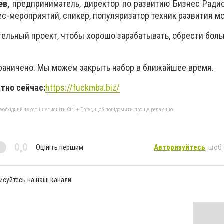
ев,
предприниматель, директор по развитию Бизнес Радио
с-мероприятий, спикер, популяризатор техник развития мо
тельный проект, чтобы хорошо зарабатывать, обрести бол
раничено. Мы можем закрыть набор в ближайшее время.
тно сейчас:
https://fuckmba.biz/
бхідний текст і натисніть Ctrl + Enter, щоб повідомити про це редакцію
0,0
Оцініть першим
Авторизуйтесь
, щоб
исуйтесь на наші канали