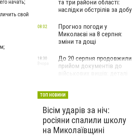
его начать;
та три райони області:
наслідки обстрілів за добу
личить свой
Прогноз погоди у
08:02
Миколаєві на 8 серпня:
зміни та дощі
м;
До 20 серпня продовжили
18:30
Вчора
прийом документів до
військових вишів: деталі
вступної кампанії-2026
ТОП НОВИНИ
Вісім ударів за ніч:
росіяни спалили школу
на Миколаївщині