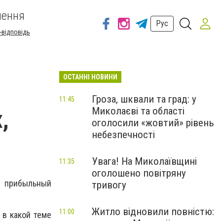
шення
Рус
-відповідь
ОСТАННІ НОВИНИ
Гроза, шквали та град: у
11:45
Миколаєві та області
,
оголосили «жовтий» рівень
небезпечності
Увага! На Миколаївщині
11:35
оголошено повітряну
 прибыльный
тривогу
Житло відновили повністю:
11:00
 в какой теме