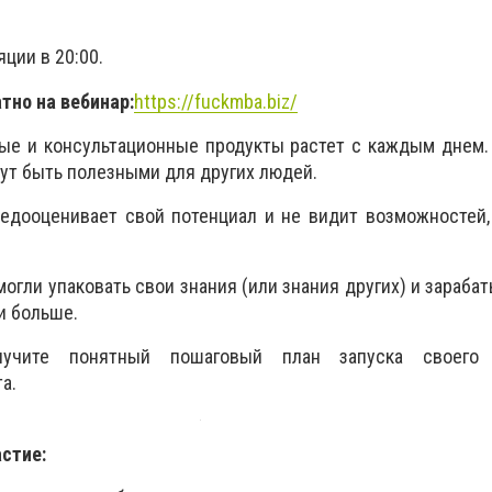
ции в 20:00.
тно на вебинар:
https://fuckmba.biz/
ые и консультационные продукты растет с каждым днем.
гут быть полезными для других людей.
недооценивает свой потенциал и не видит возможностей
могли упаковать свои знания (или знания других) и зараба
 и больше.
учите понятный пошаговый план запуска своего 
а.
стие: