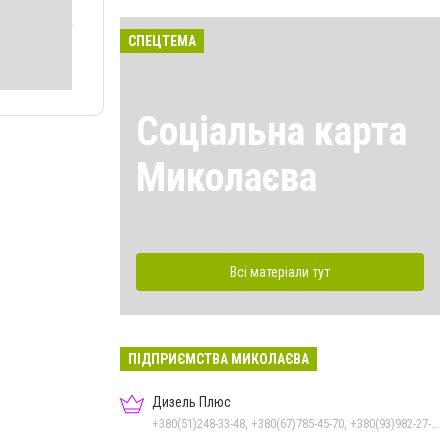
СПЕЦТЕМА
Соціальна карта
Миколаєва
Всі матеріали тут
ПІДПРИЄМСТВА МИКОЛАЄВА
Дизель Плюс
+380(51)248-33-48, +380(67)785-45-70, +380(93)982-27-24, +380(95)679-54-71, +380(67)512-10-29