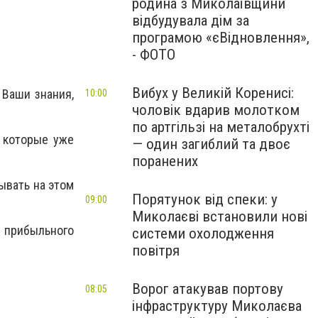
родина з Миколаївщини
відбудувала дім за
програмою «єВідновлення»,
- ФОТО
Вибух у Великій Коренисі:
 Ваши знания,
10:00
чоловік вдарив молотком
по артгільзі на металобрухті
, которые уже
— один загиблий та двоє
поранених
тывать на этом
Порятунок від спеки: у
09:00
Миколаєві встановили нові
прибыльного
системи охолодження
повітря
Ворог атакував портову
08:05
інфраструктуру Миколаєва