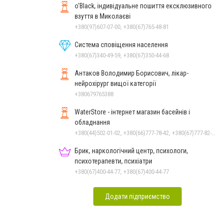
o'Black, індивідуальне пошиття ексклюзивного
взуття в Миколаєві
+380(97)607-07-00, +380(67)765-48-81
Система сповіщення населення
+380(67)340-49-59, +380(67)350-44-68
Антаков Володимир Борисович, лікар-
нейрохірург вищої категорії
+380679765388
WaterStore - інтернет магазин басейнів і
обладнання
+380(44)502-01-02, +380(66)777-78-42, +380(67)777-82-19, +380(67)890-80-80, +380(73)890-80-80, +380(44)502-01-03
Брик, наркологічний центр, психологи,
психотерапевти, психіатри
+380(67)400-44-77, +380(67)400-44-77
Додати підприємство