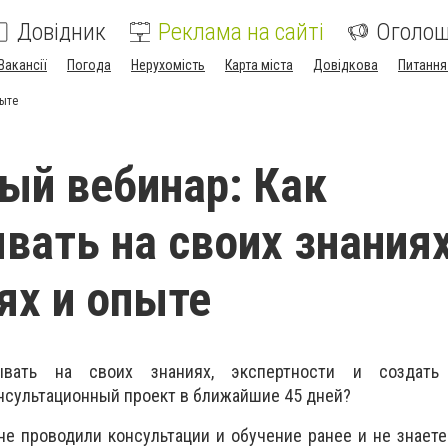
Довідник
Реклама на сайті
Оголо
Вакансії
Погода
Нерухомість
Карта міста
Довідкова
Питання
пыте
ый вебинар: Как
вать на своих знаниях
ях и опыте
тывать на своих знаниях, экспертности и создать
нсультационный проект в ближайшие 45 дней?
не проводили консультации и обучение ранее и не знаете