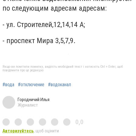
по следующим адресам адресам:
- ул. Строителей,12,14,14 А;
- проспект Мира 3,5,7,9.
Якщо ви помітили помилку, виділіть необхідний текст і натисніть Ctrl + Enter, щоб
повідомити про це редакцію
#вода
#отключение
#водоканал
Городничий Илья
Журналист
0,0
Авторизуйтесь
, щоб оцінити