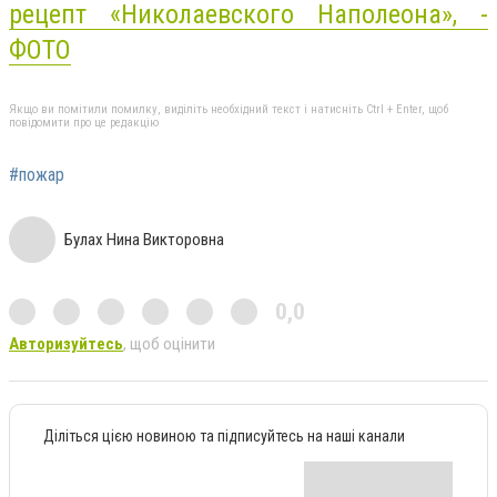
рецепт «Николаевского Наполеона», -
ФОТО
Якщо ви помітили помилку, виділіть необхідний текст і натисніть Ctrl + Enter, щоб
повідомити про це редакцію
#пожар
Булах Нина Викторовна
0,0
Авторизуйтесь
, щоб оцінити
Діліться цією новиною та підписуйтесь на наші канали