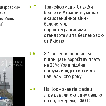
Трансформація Служби
арваровским
16:17
безпеки України в умовах
тить
екзистенційної війни:
томобиль
баланс між
й".
євроінтеграційними
стандартами та безпековою
стійкістю
З 1 вересня освітянам
15:30
підвищать заробітну плату
на 20%: Уряд підбив
підсумки підготовки до
навчального року
На Космонавтів фахівці
14:30
ліквідували складну аварію
на водомережі, - ФОТО