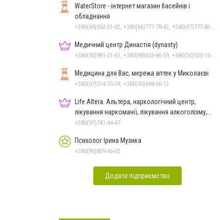
WaterStore - інтернет магазин басейнів і
обладнання
+380(44)502-01-02, +380(66)777-78-42, +380(67)777-82-19, +380(67)890-80-80, +380(73)890-80-80, +380(44)502-01-03
Медичний центр Династія (dynasty)
+380(93)981-01-61, +380(98)633-86-59, +380(50)530-10-31
Медицина для Вас, мережа аптек у Миколаєві
+380(67)514-55-59, +380(50)668-66-12
Life Altera. Альтера, наркологічний центр,
лікування наркоманії, лікування алкоголізму,
зняття ломки
+380(97)741-44-47
Психолог Ірина Музика
+380(96)839-46-02
Додати підприємство