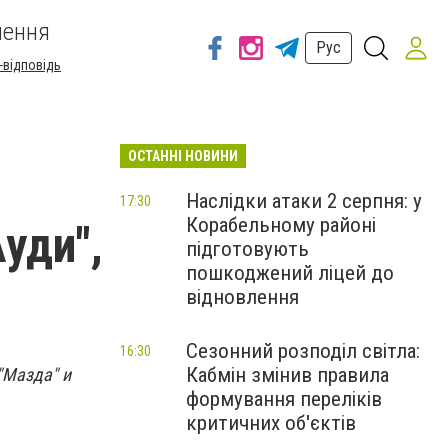
шення
Рус
-відповідь
ОСТАННІ НОВИНИ
Наслідки атаки 2 серпня: у
17:30
Корабельному районі
уди",
підготовують
пошкоджений ліцей до
відновлення
Сезонний розподіл світла:
16:30
Кабмін змінив правила
"Мазда" и
формування переліків
критичних об'єктів