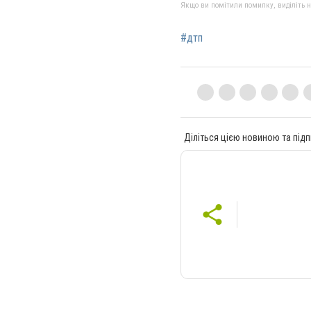
Якщо ви помітили помилку, виділіть нео
#дтп
Діліться цією новиною та підп