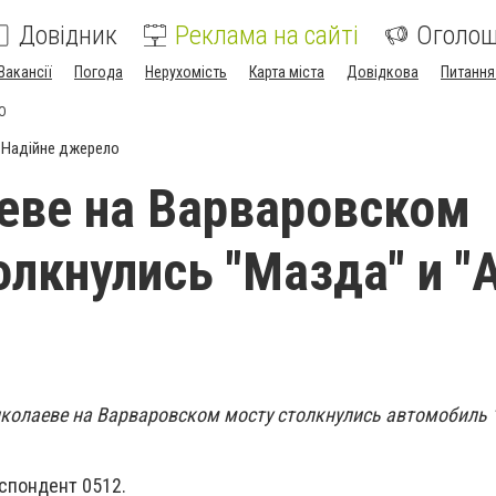
Довідник
Реклама на сайті
Оголо
Вакансії
Погода
Нерухомість
Карта міста
Довідкова
Питання
ТО
Надійне джерело
еве на Варваровском
олкнулись "Мазда" и "А
Николаеве на Варваровском мосту столкнулись автомобиль 
спондент 0512.