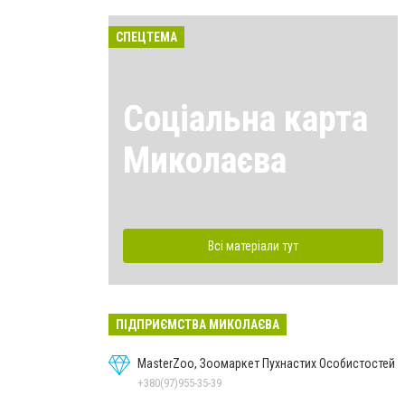
СПЕЦТЕМА
Соціальна карта
Миколаєва
Всі матеріали тут
ПІДПРИЄМСТВА МИКОЛАЄВА
MasterZoo, Зоомаркет Пухнастих Особистостей
+380(97)955-35-39