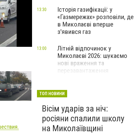
Історія газифікації: у
13:30
«Газмережах» розповіли, де
в Миколаєві вперше
з'явився газ
Літній відпочинок у
13:00
Миколаєві 2026: шукаємо
нові враження та
перезавантаження
ПАРТНЕРСЬКИЙ СПЕЦПРОЄКТ
Як миколаївцям пережити
12:30
ТОП НОВИНИ
спеку: практичні поради,
Вісім ударів за ніч:
прохолодний транспорт та
нові локації з
росіяни спалили школу
«туманчиками»
на Миколаївщині
шествия.