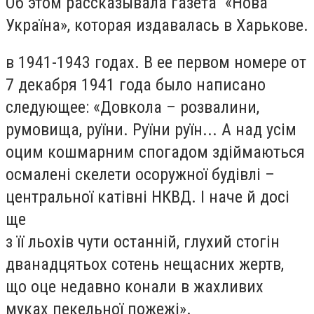
Об этом рассказывала газета «Нова
Україна», которая издавалась в Харькове.
в 1941-1943 годах. В ее первом номере от
7 декабря 1941 года было написано
следующее: «Довкола – розвалини,
румовища, руїни. Руїни руїн... А над усім
оцим кошмарним спогадом здіймаються
осмалені скелети осоружної будівлі –
центральної катівні НКВД. І наче й досі
ще
з її льохів чути останній, глухий стогін
дванадцятьох сотень нещасних жертв,
що оце недавно конали в жахливих
муках пекельної пожежі».