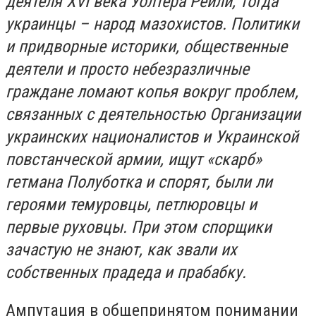
деятеля XVI века Уолтера Рейли, тогда
украинцы – народ мазохистов. Политики
и придворные историки, общественные
деятели и просто небезразличные
граждане ломают копья вокруг проблем,
связанных с деятельностью Организации
украинских националистов и Украинской
повстанческой армии, ищут «скарб»
гетмана Полуботка и спорят, были ли
героями темуровцы, петлюровцы и
первые руховцы. При этом спорщики
зачастую не знают, как звали их
собственных прадеда и прабабку.
Ампутация в общепринятом понимании