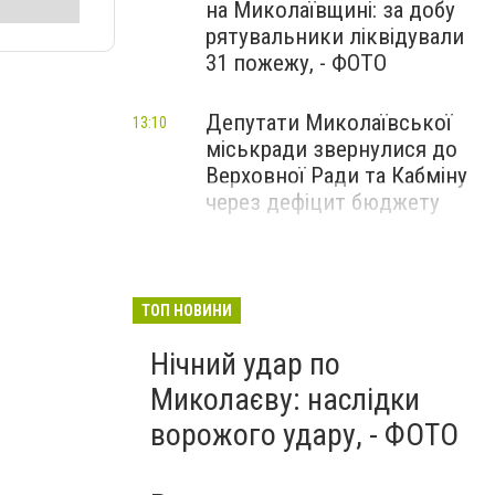
на Миколаївщині: за добу
рятувальники ліквідували
31 пожежу, - ФОТО
Депутати Миколаївської
13:10
міськради звернулися до
Верховної Ради та Кабміну
через дефіцит бюджету
ТОП НОВИНИ
Нічний удар по
Миколаєву: наслідки
ворожого удару, - ФОТО