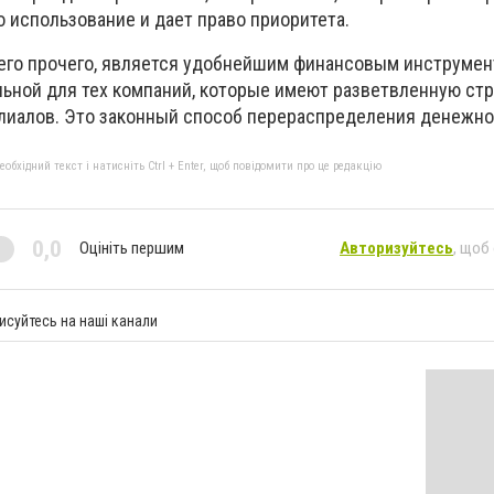
 использование и дает право приоритета.
сего прочего, является удобнейшим финансовым инструмен
льной для тех компаний, которые имеют разветвленную стр
лиалов. Это законный способ перераспределения денежног
бхідний текст і натисніть Ctrl + Enter, щоб повідомити про це редакцію
0,0
Оцініть першим
Авторизуйтесь
, щоб
исуйтесь на наші канали