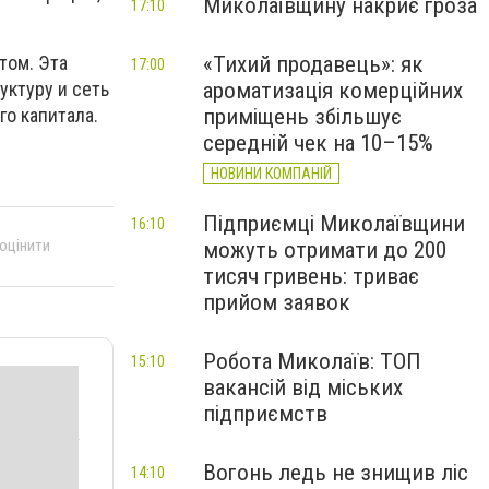
Миколаївщину накриє гроза
17:10
«Тихий продавець»: як
том. Эта
17:00
ароматизація комерційних
уктуру и сеть
приміщень збільшує
о капитала.
середній чек на 10–15%
НОВИНИ КОМПАНІЙ
Підприємці Миколаївщини
16:10
 оцінити
можуть отримати до 200
тисяч гривень: триває
прийом заявок
Робота Миколаїв: ТОП
15:10
вакансій від міських
підприємств
Вогонь ледь не знищив ліс
14:10