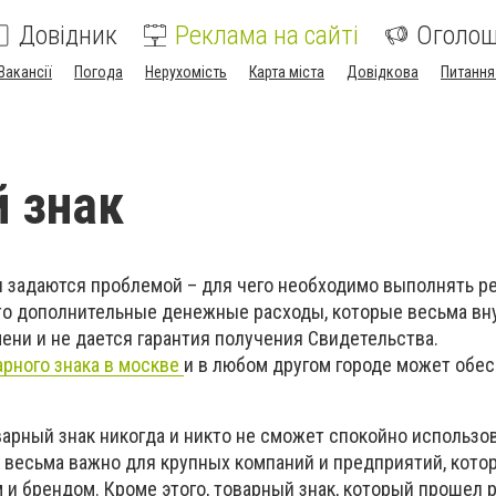
Довідник
Реклама на сайті
Оголо
Вакансії
Погода
Нерухомість
Карта міста
Довідкова
Питання
 знак
 задаются проблемой – для чего необходимо выполнять р
это дополнительные денежные расходы, которые весьма вн
ени и не дается гарантия получения Свидетельства.
арного знака в москве
и в любом другом городе может обе
арный знак никогда и никто не сможет спокойно использов
 весьма важно для крупных компаний и предприятий, кото
и брендом. Кроме этого, товарный знак, который прошел 