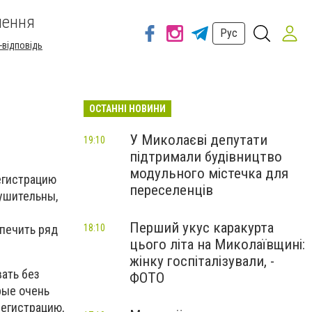
шення
Рус
-відповідь
ОСТАННІ НОВИНИ
У Миколаєві депутати
19:10
підтримали будівництво
модульного містечка для
егистрацию
переселенців
ушительны,
Перший укус каракурта
спечить ряд
18:10
цього літа на Миколаївщині:
жінку госпіталізували, -
ать без
ФОТО
рые очень
регистрацию,