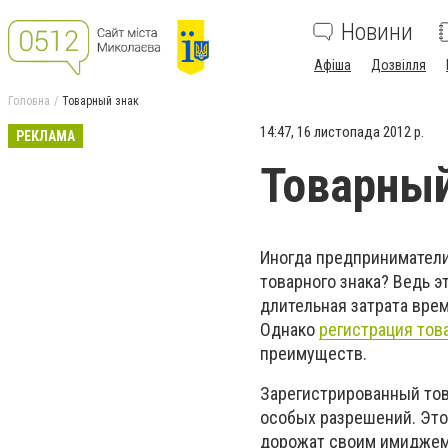
Новини
Афіша
Дозвілля
Головна
Товарный знак
14:47, 16 листопада 2012 р.
РЕКЛАМА
Товарный
Иногда предприниматели
товарного знака? Ведь 
длительная затрата врем
Однако
регистрация тов
преимуществ.
Зарегистрированный тов
особых разрешений. Это
дорожат своим имиджем 