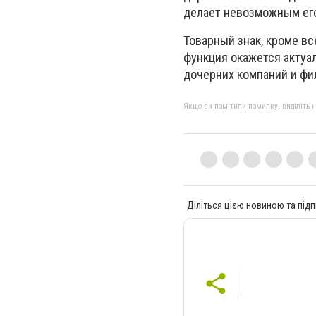
делает невозможным его
Товарный знак, кроме в
функция окажется актуа
дочерних компаний и фи
Якщо ви помітили помилку, виділіть нео
Діліться цією новиною та підп