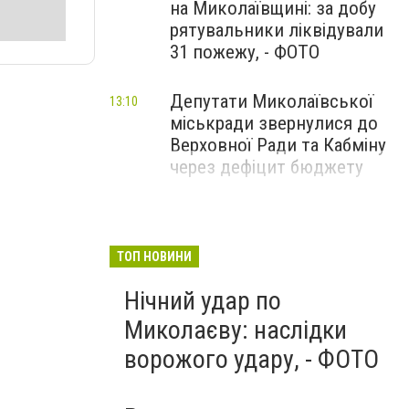
на Миколаївщині: за добу
рятувальники ліквідували
31 пожежу, - ФОТО
Депутати Миколаївської
13:10
міськради звернулися до
Верховної Ради та Кабміну
через дефіцит бюджету
ТОП НОВИНИ
Нічний удар по
Миколаєву: наслідки
ворожого удару, - ФОТО