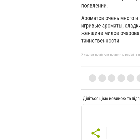
появлении.
Ароматов очень много и
игривые ароматы, сладк
женщине милое очаровани
таинственности.
Якщо ви помітили помилку, виділіть нео
Діліться цією новиною та підп