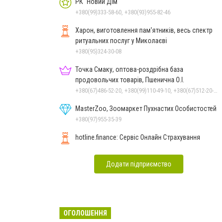
РК "Новий Дім"
+380(99)333-58-60, +380(93)955-82-46
Харон, виготовлення пам'ятників, весь спектр
ритуальних послуг у Миколаєві
+380(95)324-30-08
Точка Смаку, оптова-роздрібна база
продовольчих товарів, Пшенична О.І.
+380(67)486-52-20, +380(99)110-49-10, +380(67)512-20-35
MasterZoo, Зоомаркет Пухнастих Особистостей
+380(97)955-35-39
hotline.finance: Сервіс Онлайн Страхування
Додати підприємство
ОГОЛОШЕННЯ