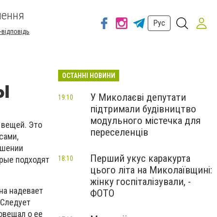
шення
Рус
-відповідь
ОСТАННІ НОВИНИ
ы
У Миколаєві депутати
19:10
підтримали будівництво
модульного містечка для
 вещей. Это
переселенців
сами,
ршении
Перший укус каракурта
орые подходят
18:10
цього літа на Миколаївщині:
жінку госпіталізували, -
на надевает
ФОТО
 Следует
овещал о ее