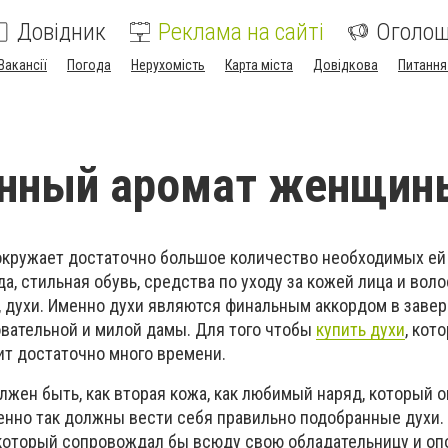
Довідник
Реклама на сайті
Оголо
Вакансії
Погода
Нерухомість
Карта міста
Довідкова
Питання
енный аромат женщин
кружает достаточно большое количество необходимых ей
а, стильная обувь, средства по уходу за кожей лица и воло
е, духи. Именно духи являются финальным аккордом в заве
овательной и милой дамы. Для того чтобы
купить духи
, кот
ит достаточно много времени.
жен быть, как вторая кожа, как любимый наряд, который о
менно так должны вести себя правильно подобранные духи.
 который сопровождал бы всюду свою обладательницу и оп