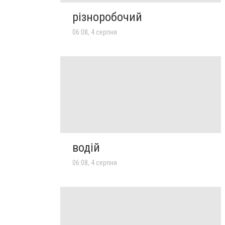
різноробочий
06:08, 4 серпня
водій
06:08, 4 серпня