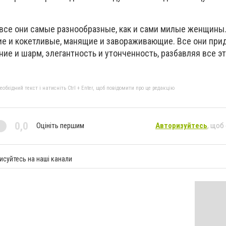
 все они самые разнообразные, как и сами милые женщины.
ие и кокетливые, манящие и завораживающие. Все они при
е и шарм, элегантность и утонченность, разбавляя все эт
бхідний текст і натисніть Ctrl + Enter, щоб повідомити про це редакцію
0,0
Оцініть першим
Авторизуйтесь
, щоб
исуйтесь на наші канали