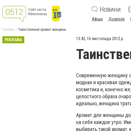
Новини
Афіша
Дозвілля
Головна
Таинственный аромат женщины
13:42, 16 листопада 2012 р.
РЕКЛАМА
Таинств
Современную женщину о
модная и красивая одежд
косметика и, конечно ж
целостного образа очар
идеально, женщина трат
Аромат для женщины дол
на себя каждое утро. И
выбирать такой аромат,