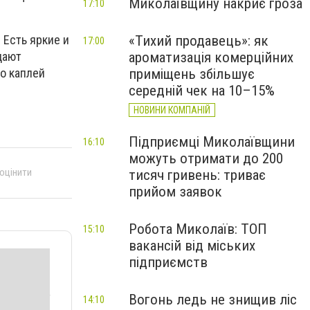
Миколаївщину накриє гроза
17:10
«Тихий продавець»: як
 Есть яркие и
17:00
ароматизація комерційних
дают
приміщень збільшує
о каплей
середній чек на 10–15%
НОВИНИ КОМПАНІЙ
Підприємці Миколаївщини
16:10
можуть отримати до 200
 оцінити
тисяч гривень: триває
прийом заявок
Робота Миколаїв: ТОП
15:10
вакансій від міських
підприємств
Вогонь ледь не знищив ліс
14:10