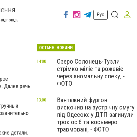
шення
Рус
-відповідь
ОСТАННІ НОВИНИ
Озеро Солонець-Тузли
14:00
стрімко міліє та рожевіє
через аномальну спеку, -
орое
ФОТО
. Далее речь
Вантажний фургон
13:00
струйный
вискочив на зустрічну смугу
сравнительно
під Одесою: у ДТП загинули
троє осіб та восьмеро
травмовані, - ФОТО
акие детали.