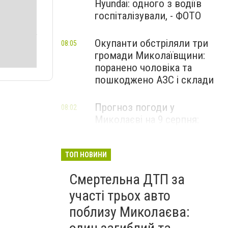
Hyundai: одного з водіїв
госпіталізували, - ФОТО
Окупанти обстріляли три
08:05
громади Миколаївщини:
поранено чоловіка та
пошкоджено АЗС і склади
Прогноз погоди у
08:02
Миколаєві на 9 серпня:
спекотний день з
невеликою хмарністю
ТОП НОВИНИ
Смертельна ДТП за
участі трьох авто
поблизу Миколаєва: