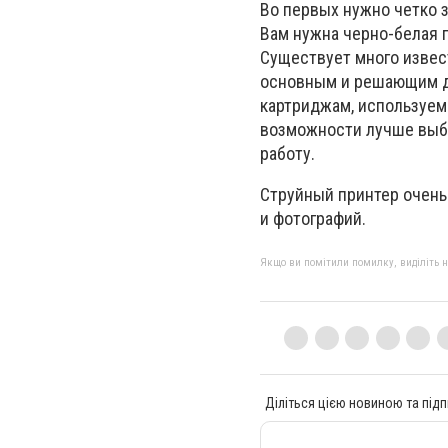
Во первых нужно четко 
Вам нужна черно-белая п
Существует много извест
основным и решающим до
картриджам, используем
возможности лучше выби
работу.
Струйный принтер очень
и фотографий.
Якщо ви помітили помилку, виділіть нео
Діліться цією новиною та підп