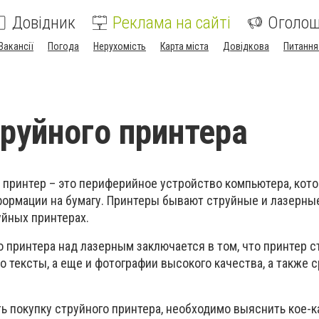
Довідник
Реклама на сайті
Оголо
Вакансії
Погода
Нерухомість
Карта міста
Довідкова
Питання
руйного принтера
 принтер – это периферийное устройство компьютера, кот
ормации на бумагу. Принтеры бывают струйные и лазерные
уйных принтерах.
 принтера над лазерным заключается в том, что принтер 
о тексты, а еще и фотографии высокого качества, а также 
ь покупку струйного принтера, необходимо выяснить кое-к