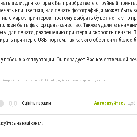
знать цели, для которых Вы приобретаете струйный принте
ечать или цветная, или печать фотографий, а может быть в
ных марок принтеров, поэтому выбрать будет не так-то пр
лжен быть фактор цена-качество. Также уделите вниман
ым для печати, разрешению принтера и скорости печати. П
рать принтер с USB портом, так как это обеспечит более 
 удобен в эксплуатации. Он порадует Вас качественной пе
бхідний текст і натисніть Ctrl + Enter, щоб повідомити про це редакцію
0,0
Оцініть першим
Авторизуйтесь
, щоб
исуйтесь на наші канали