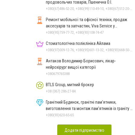
продовольчих товарів, Пшенична О.І.
+380(67)486-52-20, +380(99)110-49-10, +380(67)512-20-35
Ремонт мобільної та офісної техніки, продаж
аксесуарів та запчастин, Viva Service у
Миколаєві
+380(95)759-77-72, +380(93)108-74-47
Стоматологічна поліклініка Айлама
+380(97)009-12-76, +380(95)601-13-32, +380(93)668-50-62, +380(51)259-06-88
Антаков Володимир Борисович, лікар-
нейрохірург вищої категорії
+380679765388
BTLS Group, митний брокер
+38 (067) 286-27-84
Гранітний Будинок, гранітні пам'ятники,
виготовлення та монтаж пам'ятників із граніту в
Миколаєві
+380(93)620-65-65
Додати підприємство