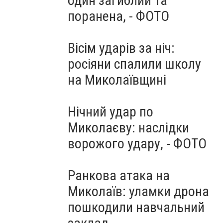
один загиблий та
поранена, - ФОТО
Вісім ударів за ніч:
росіяни спалили школу
на Миколаївщині
Нічний удар по
Миколаєву: наслідки
ворожого удару, - ФОТО
Ранкова атака на
Миколаїв: уламки дрона
пошкодили навчальний