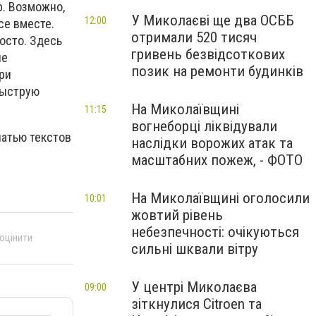
р. Возможно,
У Миколаєві ще два ОСББ
12:00
се вместе.
отримали 520 тисяч
осто. Здесь
гривень безвідсоткових
ие
позик на ремонти будинків
ри
быструю
На Миколаївщині
11:15
вогнеборці ліквідували
чатью текстов
наслідки ворожих атак та
масштабних пожеж, - ФОТО
На Миколаївщині оголосили
10:01
жовтий рівень
небезпечності: очікуються
 оцінити
сильні шквали вітру
У центрі Миколаєва
09:00
зіткнулися Citroen та