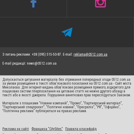
З питань реклами: +38 (095) 515-50-87. E-mail:
reklama@0512.com.ua
E-mail редакції:
news@0512.com.ua
Допускається цитування матеріалів без отримання попередньої згоди 0512.com.ua
за умови розміщення в тексті обов'язкового посилання на 0512.com.ua - Сайт міста
Миколаєва. Для інтернет-видань обов'язкове розміщення прямого, відкритого для
пошукових систем гіперпосилання на цитовані статті не нижче другого абзацу в
тексті або в якості джерела. Порушення виняткових прав переслідується Законом.
Матеріали з плашками "Новини компаній", "Промо", "Партнерський матеріал",
"Партнерський спецпроєкт", "Політичні новини", "Пресреліз", "PR", "Офіційно",
"Політична реклама" публікуються на правах реклами.
Реклама на сайті
Франшиза "CitySites"
Правила класифайд