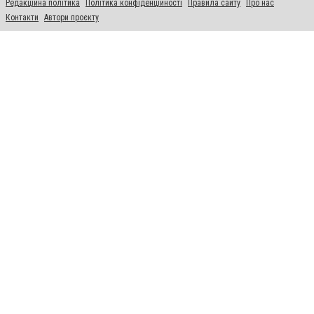
Редакційна політика
Політика конфіденційності
Правила сайту
Про нас
Контакти
Автори проєкту