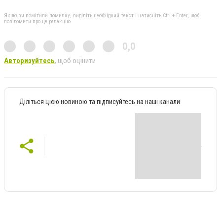
Якщо ви помітили помилку, виділіть необхідний текст і натисніть Ctrl + Enter, щоб
повідомити про це редакцію
0,0
Авторизуйтесь
, щоб оцінити
Діліться цією новиною та підписуйтесь на наші канали