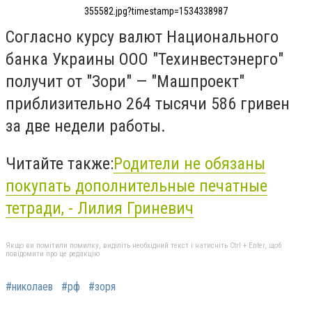
355582.jpg?timestamp=1534338987
Согласно курсу валют Национального
банка Украины ООО "Техинвестэнерго"
получит от "Зори" — "Машпроект"
приблизительно 264 тысячи 586 гривен
за две недели работы.
Читайте также:
Родители не обязаны
покупать дополнительные печатные
тетради, - Лилия Гриневич
Якщо ви помітили помилку, виділіть необхідний текст і натисніть Ctrl + Enter, щоб
повідомити про це редакцію
#николаев
#рф
#зоря