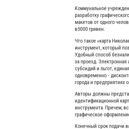
Коммунальное учреждени
разработку графическог
макетов от одного чело
в5000 гривен.
Что такое «карта Никол
инструмент, который по
Удобный способ безнали
за проезд. Электронная
субсидий и льгот, едина
одновременно - дисконт
города и предприятиях о
Авторы должны представ
идентификационной карт
инструмента. Причем, в
графическое оформление
Конечный срок подачи ва