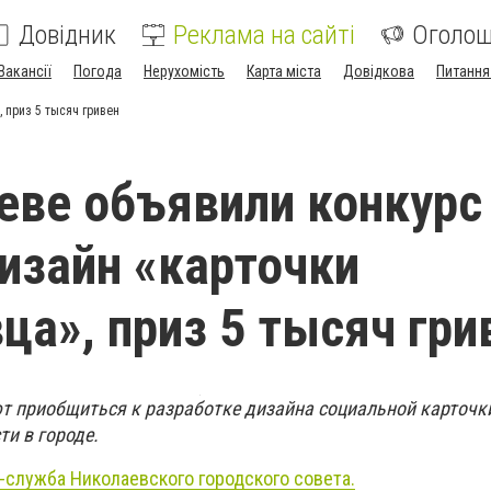
Довідник
Реклама на сайті
Оголо
Вакансії
Погода
Нерухомість
Карта міста
Довідкова
Питання
 приз 5 тысяч гривен
еве объявили конкурс
изайн «карточки
ца», приз 5 тысяч гри
 приобщиться к разработке дизайна социальной карточк
ти в городе.
-служба Николаевского городского совета.