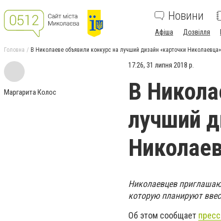
Новини
Афіша
Дозвілля
Головна
В Николаеве объявили конкурс на лучший дизайн «карточки Николаевца»,
17:26, 31 липня 2018 р.
В Никола
Маргарита Колос
лучший д
Николаев
Николаевцев приглашают
которую планируют ввес
Об этом сообщает
пресс