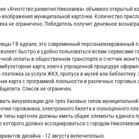
е «Агентство развития Николаева» объявило открытый ко
о изображения муниципальной карточки. Количество прис
века не ограничено. Победитель получит денежное вознаг
аевца»? В идеале, это современный персонализированный 
зволяет быстро и удобно пользоваться всеми сервисами го
чной оплаты в общественном транспорте и счетчик монети
 амбулаторная карта, ключ к упрощенной процедуре оформ
я платежка за услуги ЖКХ, пропуск в музей или библиотеку.
ная карта с программой лояльности в различных торговых
бщепита. Список не ограничен.
ить визуализации для трёх базовых типов муниципальной 
очки горожанина, электронного билета и полноценного пл
се типы карточек должны иметь общие элементы единого п
 которого должно ассоциироваться с городом Николаевом
риантов дизайна - 12 августа включительно.