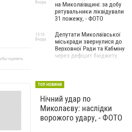
Вчора
на Миколаївщині: за добу
рятувальники ліквідували
31 пожежу, - ФОТО
Депутати Миколаївської
13:10
Вчора
міськради звернулися до
Верховної Ради та Кабміну
через дефіцит бюджету
тобы оценить
ТОП НОВИНИ
Нічний удар по
Миколаєву: наслідки
ворожого удару, - ФОТО