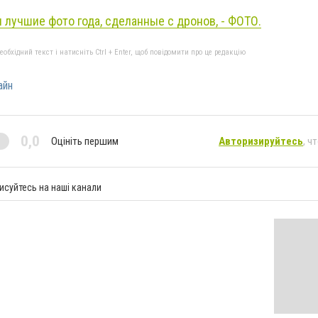
лучшие фото года, сделанные с дронов, - ФОТО.
бхідний текст і натисніть Ctrl + Enter, щоб повідомити про це редакцію
айн
0,0
Оцініть першим
Авторизируйтесь
, ч
исуйтесь на наші канали