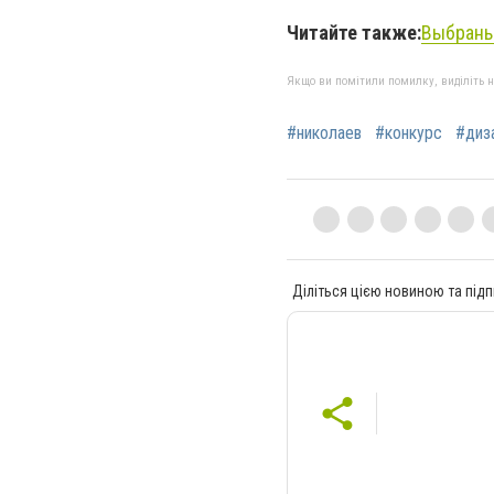
Читайте также:
Выбраны 
Якщо ви помітили помилку, виділіть нео
#николаев
#конкурс
#диз
Діліться цією новиною та підп