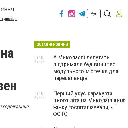
шення
Рус
-відповідь
ОСТАННІ НОВИНИ
 на
У Миколаєві депутати
19:10
Вчора
підтримали будівництво
модульного містечка для
переселенців
вен
Перший укус каракурта
18:10
Вчора
цього літа на Миколаївщині:
и горожанина,
жінку госпіталізували, -
ФОТО