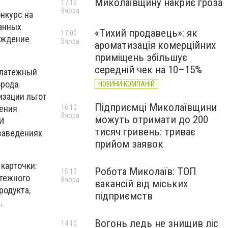
Миколаївщину накриє гроза
17:10
Вчора
нкурс на
ланных
«Тихий продавець»: як
17:00
раждение
Вчора
ароматизація комерційних
приміщень збільшує
середній чек на 10–15%
платежный
рода.
НОВИНИ КОМПАНІЙ
зации льгот
Підприємці Миколаївщини
ления
16:10
Вчора
можуть отримати до 200
 И
тисяч гривень: триває
 заведениях
прийом заявок
карточки:
Робота Миколаїв: ТОП
15:10
атежного
Вчора
вакансій від міських
родукта,
підприємств
.
Вогонь ледь не знищив ліс
14:10