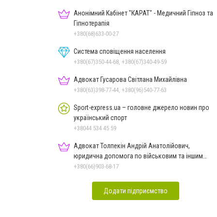
Анонімний Кабінет "КАРАТ" - Медичний Гіпноз та
Гіпнотерапія
+380(68)633-00-27
Система сповіщення населення
+380(67)350-44-68, +380(67)340-49-59
Адвокат Гусарова Світлана Михайлівна
+380(63)398-77-44, +380(96)540-77-63
Sport-express.ua – головне джерело новин про
український спорт
+38044 534 45 59
Адвокат Толпекін Андрій Анатолійович,
юридична допомога по військовим та іншим
справам
+380(66)903-68-17
Додати підприємство