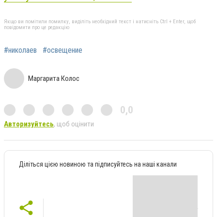
Якщо ви помітили помилку, виділіть необхідний текст і натисніть Ctrl + Enter, щоб
повідомити про це редакцію
#николаев
#освещение
Маргарита Колос
0,0
Авторизуйтесь
, щоб оцінити
Діліться цією новиною та підписуйтесь на наші канали