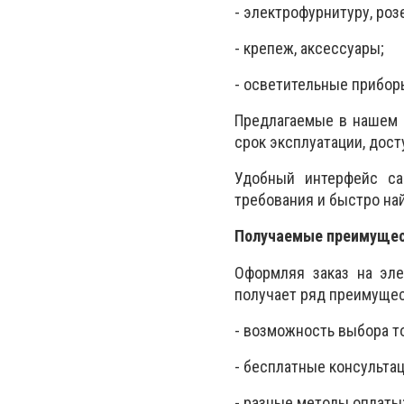
- электрофурнитуру, роз
- крепеж, аксессуары;
- осветительные прибор
Предлагаемые в нашем 
срок эксплуатации, дос
Удобный интерфейс са
требования и быстро на
Получаемые преимущес
Оформляя заказ на эле
получает ряд преимущест
- возможность выбора т
- бесплатные консульта
- разные методы оплаты