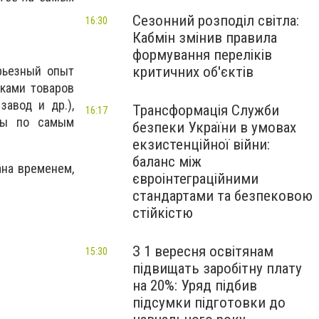
Сезонний розподіл світла:
16:30
Кабмін змінив правила
формування переліків
критичних об'єктів
рьезный опыт
ками товаров
завод и др.),
Трансформація Служби
16:17
ары по самым
безпеки України в умовах
екзистенційної війни:
баланс між
ана временем,
євроінтеграційними
стандартами та безпековою
стійкістю
З 1 вересня освітянам
15:30
підвищать заробітну плату
на 20%: Уряд підбив
підсумки підготовки до