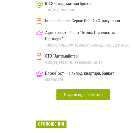
BTLS Group, митний брокер
+38 (067) 286-27-84
hotline.finance: Сервіс Онлайн Страхування
Адвокатське бюро "Тетяна Гриненко та
Партнери"
+380(50)418-60-39, +380(63)168-06-92, +380(50)418-60-39
СТО "Автомайстер"
+380(63)844-50-93, +380(63)860-63-39
Блок-Пост — більярд, квартири, банкет
0662962164
Додати підприємство
ОГОЛОШЕННЯ