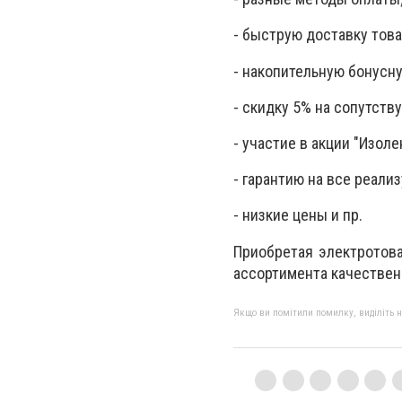
- быструю доставку това
- накопительную бонусн
- скидку 5% на сопутств
- участие в акции "Изол
- гарантию на все реализ
- низкие цены и пр.
Приобретая электротова
ассортимента качествен
Якщо ви помітили помилку, виділіть нео