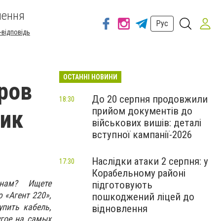
шення
Рус
-відповідь
ОСТАННІ НОВИНИ
ров
До 20 серпня продовжили
18:30
прийом документів до
щик
військових вишів: деталі
вступної кампанії-2026
Наслідки атаки 2 серпня: у
17:30
Корабельному районі
енам? Ищете
підготовують
 «Агент 220»,
пошкоджений ліцей до
пить кабель,
відновлення
угое на самых