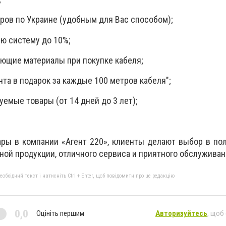
ров по Украине (удобным для Вас способом);
ую систему до 10%;
ующие материалы при покупке кабеля;
ента в подарок за каждые 100 метров кабеля";
уемые товары (от 14 дней до 3 лет);
ры в компании «Агент 220», клиенты делают выбор в по
ной продукции, отличного сервиса и приятного обслуживан
бхідний текст і натисніть Ctrl + Enter, щоб повідомити про це редакцію
0,0
Оцініть першим
Авторизуйтесь
, щоб