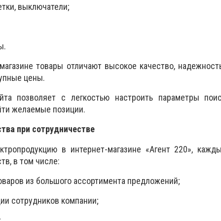
етки, выключатели;
ы.
магазине товары отличают высокое качество, надежност
тупные цены.
йта позволяет с легкостью настроить параметры пои
йти желаемые позиции.
тва при сотрудничестве
ктропродукцию в интернет-магазине «Агент 220», кажды
в, в том числе:
оваров из большого ассортимента предложений;
ции сотрудников компании;
;