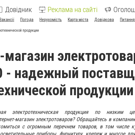
Довідник
Реклама на сайті
Оголо
Вакансії
Погода
Нерухомість
Карта міста
Довідкова
Питання
ротехнической продукции
-магазин электротова
0 - надежный постав
ехнической продукции
нная электротехническая продукция по низким ц
ернет-магазин электротоваров? Обращайтесь в компанию
омиться с огромным перечнем товаров, в том числе ку
осветительные приборы, фурнитуру, крепеж и многое др