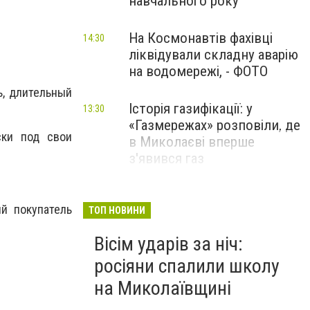
навчального року
На Космонавтів фахівці
14:30
ліквідували складну аварію
на водомережі, - ФОТО
ь, длительный
Історія газифікації: у
13:30
«Газмережах» розповіли, де
ски под свои
в Миколаєві вперше
з'явився газ
Літній відпочинок у
13:00
й покупатель
Миколаєві 2026: шукаємо
ТОП НОВИНИ
нові враження та
Вісім ударів за ніч:
перезавантаження
росіяни спалили школу
ПАРТНЕРСЬКИЙ СПЕЦПРОЄКТ
на Миколаївщині