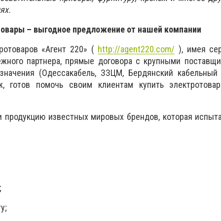
ях.
овары – выгодное предложение от нашей компании
тротоваров «Агент 220» (
http://agent220.com/
), имея се
ежного партнера, прямые договора с крупными поставщи
азначения (Одессакабель, ЗЗЦМ, Бердянский кабельный 
, готов помочь своим клиентам купить электротов
и продукцию известных мировых брендов, которая испыт
;
у;