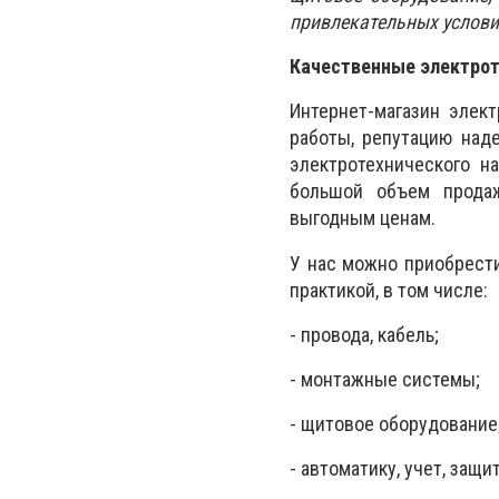
привлекательных услови
Качественные электрот
Интернет-магазин элек
работы, репутацию над
электротехнического н
большой объем продаж
выгодным ценам.
У нас можно приобрест
практикой, в том числе:
- провода, кабель;
- монтажные системы;
- щитовое оборудование
- автоматику, учет, защит