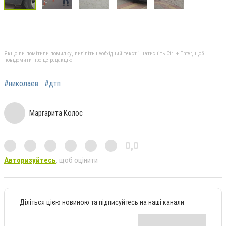
Якщо ви помітили помилку, виділіть необхідний текст і натисніть Ctrl + Enter, щоб
повідомити про це редакцію
#николаев
#дтп
Маргарита Колос
0,0
Авторизуйтесь
, щоб оцінити
Діліться цією новиною та підписуйтесь на наші канали