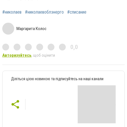
#николаев
#николаевоблэнерго
#списание
Маргарита Колос
0,0
Авторизуйтесь
, щоб оцінити
Діліться цією новиною та підписуйтесь на наші канали