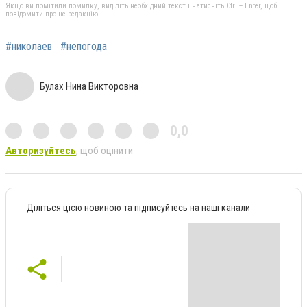
Якщо ви помітили помилку, виділіть необхідний текст і натисніть Ctrl + Enter, щоб
повідомити про це редакцію
#николаев
#непогода
Булах Нина Викторовна
0,0
Авторизуйтесь
, щоб оцінити
Діліться цією новиною та підписуйтесь на наші канали