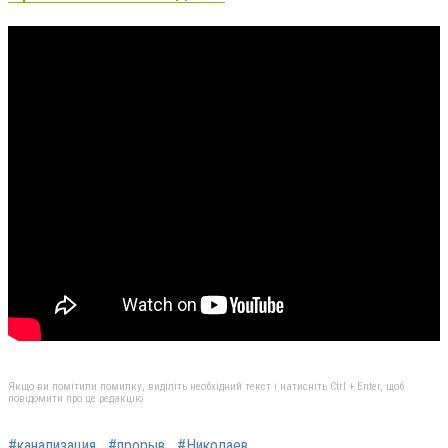
Якщо ви помітили помилку, виділіть необхідний текст і натисніть Ctrl + Enter, щоб
повідомити про це редакцію
#канализация
#прорыв
#Николаев