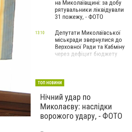
на Миколаївщині: за добу
рятувальники ліквідували
31 пожежу, - ФОТО
Депутати Миколаївської
13:10
міськради звернулися до
Верховної Ради та Кабміну
через дефіцит бюджету
ТОП НОВИНИ
Нічний удар по
Миколаєву: наслідки
ворожого удару, - ФОТО