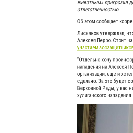
животным» пригрозил де
ответственностью.
Об этом сообщает корре
Лисняков утверждал, чт
Алексея Перро. Стоит на
участием зоозащитников
"Отдельно хочу проинфо
нападения на Алексея Пе
организации, еще и хоте
сделано. За это будет 
Верховной Рады, у вас н
хулиганского нападения 