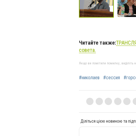
Читайте также:
ТРАНСЛЯ
совета.
Якщо ви помітили помилку, виділіть нео
#николаев
#сессия
#горс
Діліться цією новиною та підп