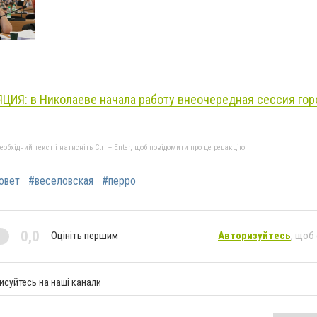
ЦИЯ: в Николаеве начала работу внеочередная сессия гор
бхідний текст і натисніть Ctrl + Enter, щоб повідомити про це редакцію
овет
#веселовская
#перро
0,0
Оцініть першим
Авторизуйтесь
, щоб
исуйтесь на наші канали