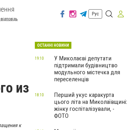
шення
Рус
-відповідь
ОСТАННІ НОВИНИ
У Миколаєві депутати
19:10
підтримали будівництво
модульного містечка для
переселенців
го из
Перший укус каракурта
18:10
цього літа на Миколаївщині:
жінку госпіталізували, -
ФОТО
ращения к