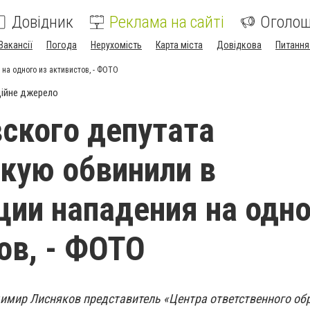
Довідник
Реклама на сайті
Оголо
Вакансії
Погода
Нерухомість
Карта міста
Довідкова
Питання
на одного из активистов, - ФОТО
ійне джерело
ского депутата
кую обвинили в
ции нападения на одно
ов, - ФОТО
адимир Лисняков представитель «Центра ответственного об