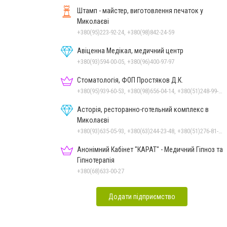
Штамп - майстер, виготовлення печаток у
Миколаєві
+380(95)223-92-24, +380(98)842-24-59
Авіценна Медікал, медичний центр
+380(93)594-00-05, +380(96)400-97-97
Стоматологія, ФОП Простяков Д.К.
+380(95)939-60-53, +380(98)656-04-14, +380(51)248-99-08, +380(50)159-88-74
Асторія, ресторанно-готельний комплекс в
Миколаєві
+380(93)635-05-93, +380(63)244-23-48, +380(51)276-81-65, +380(93)361-03-37, +380(95)172-60-42, +380(51)277-66-77, +380(68)916-39-76
Анонімний Кабінет "КАРАТ" - Медичний Гіпноз та
Гіпнотерапія
+380(68)633-00-27
Додати підприємство