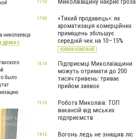
Миколаївщину накриє гроза
ной
17:10
«Тихий продавець»: як
17:00
ароматизація комерційних
приміщень збільшує
а николаевца
середній чек на 10–15%
 драка с
НОВИНИ КОМПАНІЙ
ганского
Підприємці Миколаївщини
16:10
ой
можуть отримати до 200
то было
тисяч гривень: триває
утат
прийом заявок
анизацию
Робота Миколаїв: ТОП
15:10
вакансій від міських
підприємств
Вогонь ледь не знищив ліс
14:10