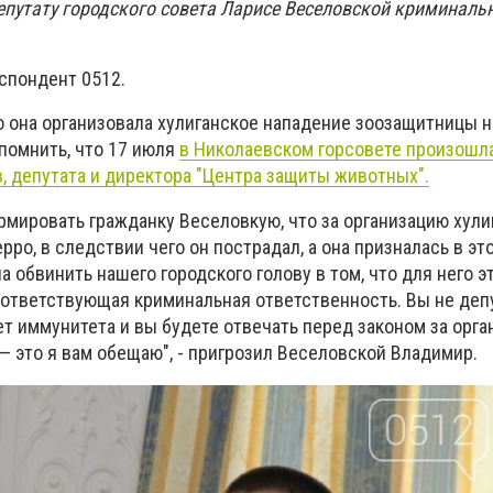
путату городского совета Ларисе Веселовской криминаль
спондент 0512.
о она организовала хулиганское нападение зоозащитницы н
помнить, что 17 июля
в Николаевском горсовете произошла
, депутата и директора "Центра защиты животных".
рмировать гражданку Веселовкую, что за организацию хули
рро, в следствии чего он пострадал, а она призналась в эт
ла обвинить нашего городского голову в том, что для него э
соответствующая криминальная ответственность. Вы не деп
ет иммунитета и вы будете отвечать перед законом за орг
— это я вам обещаю", - пригрозил Веселовской Владимир.