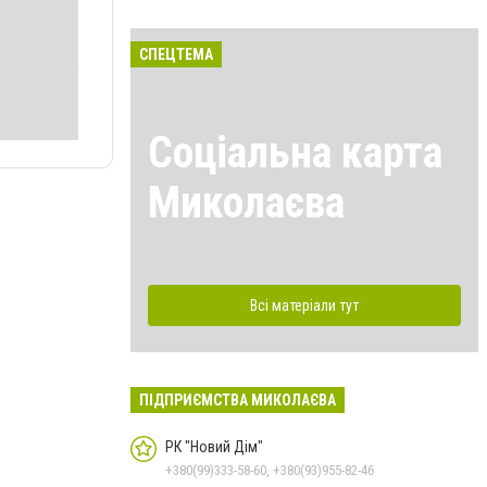
СПЕЦТЕМА
Соціальна карта
Миколаєва
Всі матеріали тут
ПІДПРИЄМСТВА МИКОЛАЄВА
РК "Новий Дім"
+380(99)333-58-60, +380(93)955-82-46