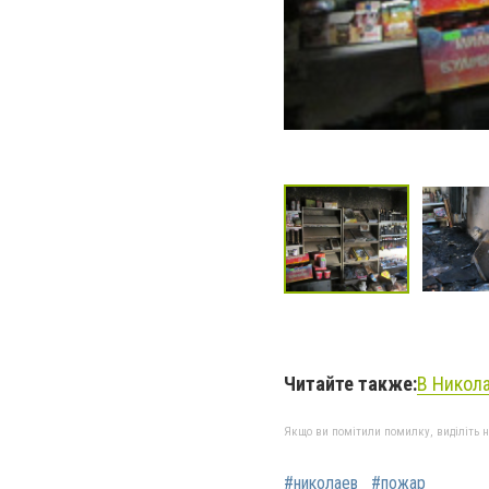
Читайте также:
В Никола
Якщо ви помітили помилку, виділіть нео
#николаев
#пожар