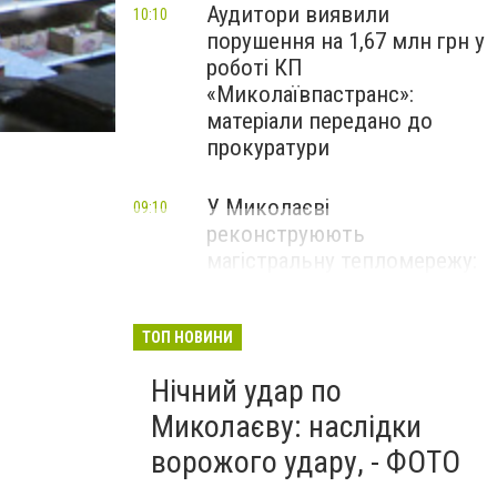
Аудитори виявили
10:10
порушення на 1,67 млн грн у
роботі КП
«Миколаївпастранс»:
матеріали передано до
прокуратури
У Миколаєві
09:10
реконструюють
магістральну тепломережу:
замінять 350 метрів труб, -
ФОТО
ТОП НОВИНИ
Нічний удар по
Миколаєву: наслідки
ворожого удару, - ФОТО