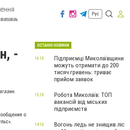
шення
Рус
-відповідь
ОСТАННІ НОВИНИ
, -
Підприємці Миколаївщини
16:10
можуть отримати до 200
тисяч гривень: триває
прийом заявок
агазин.
Робота Миколаїв: ТОП
15:10
вакансій від міських
підприємств
 сообщение о
льс».
Вогонь ледь не знищив ліс
14:10