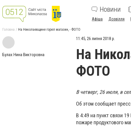
Новини
Афіша
Дозвілля
Головна
На Николаевщине горел магазин, - ФОТО
11:45, 26 липня 2018 р.
На Никол
Булах Нина Викторовна
ФОТО
В четверг, 26 июля, в с
Об этом сообщает пресс
В 4:49 на пункт связи 1
пожаре продуктового ма