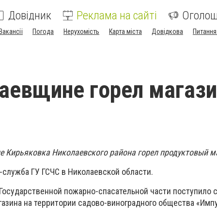
Довідник
Реклама на сайті
Оголо
Вакансії
Погода
Нерухомість
Карта міста
Довідкова
Питання
аевщине горел магазин
еле Кирьяковка Николаевского района горел продуктовый м
-служба ГУ ГСЧС в Николаевской области.
9 Государственной пожарно-спасательной части поступило
газина на территории садово-виноградного общества «Импу