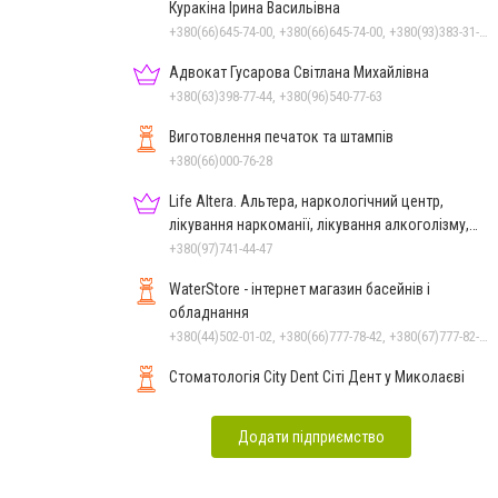
Куракіна Ірина Васильівна
+380(66)645-74-00, +380(66)645-74-00, +380(93)383-31-61, +380(95)629-25-06, +380(67)512-47-06
Адвокат Гусарова Світлана Михайлівна
+380(63)398-77-44, +380(96)540-77-63
Виготовлення печаток та штампів
+380(66)000-76-28
Life Altera. Альтера, наркологічний центр,
лікування наркоманії, лікування алкоголізму,
зняття ломки
+380(97)741-44-47
WaterStore - інтернет магазин басейнів і
обладнання
+380(44)502-01-02, +380(66)777-78-42, +380(67)777-82-19, +380(67)890-80-80, +380(73)890-80-80, +380(44)502-01-03
Стоматологія City Dent Сіті Дент у Миколаєві
Додати підприємство