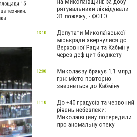
на Миколаївщині: за добу
 площади 15
рятувальники ліквідували
ца техники.
31 пожежу, - ФОТО
ики
Депутати Миколаївської
13:10
міськради звернулися до
Верховної Ради та Кабміну
через дефіцит бюджету
Миколаєву бракує 1,1 млрд
12:00
грн: місто повторно
звернеться до Кабміну
До +40 градусів та червоний
11:10
рівень небезпеки:
Миколаївщину попередили
про аномальну спеку