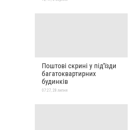
Поштові скрині у під'їзди
багатоквартирних
будинків
07:27, 28 липня