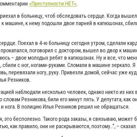
 комментарии
«Преступности.НЕТ»
.
приехал в больницу, чтоб обследовать сердце. Когда вышел
 машине, к нему подошли двое парней в капюшонах, сбили 
сердце. Поехал в 4-ю больницу сегодня утром, сделали кар
 прокапался, поговорил с доктором, вышел во двор к маши
аюсь – двое молодых ребят в капюшонах. Ну и все, что меня
, сбили с ног, ногами-руками. Сломали в машине зеркало. Я
вь, перевязали ногу, руку. Привезли домой, сейчас уже куд
лья Резников.
уацией наблюдали несколько человек, однако никто из них 
по словам Резникова, били его минут пять. У депутата, как о
ка и нога. В полицию Илья Резников решил не обращаться.
, это бесполезно. Такого рода заказы, я связываю, может б
ю, как правило, они не раскрываются, поэтому..", – сказал