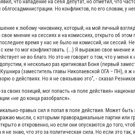
явил, что нападение на себя депутат, но отметил, что час
облгосадминистрации. Но конфликтов, по его словам, у нег
ошение к любому чиновнику, который, на мой личный взгля
свое мнение на сессиях и на комиссиях, открыто об этом 
 последнее время у нас не было ни комиссий, ни сессий. Н
с кем-то мог конфликтовать. (...) Я выражаю свое мнение и
ействует не во благо. Но это не говорит о том, что у меня к
 допустим, я несколько раз критиковал Боня (первый замес
 Кушнира (заместитель главы Николаевской ОГА – ПН), я ж 
оворю о действиях. Но я не связываю это", - сказал Резнико
з-за своих позиций, мог попасть «в поле действия» национа
ации «не до конца разобрался».
икально-правых сил я попал в поле действия. Может быть и
выражаю мысли, с которыми праворадикальные партии или г
ткрыто и откровенно, но если они опускаются до того, чтоб
а я не знаю, что это за политическая сила. Но если это так, 