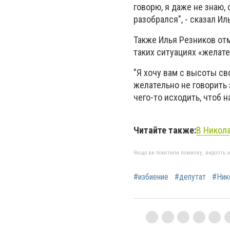
говорю, я даже не знаю, 
разобрался", - сказал Ил
Также Илья Резников отм
таких ситуациях «желател
"Я хочу вам с высоты сво
желательно не говорить з
чего-то исходить, чтоб н
Читайте также:
В Никола
Якщо ви помітили помилку, виділіть нео
#избиение
#депутат
#Ник