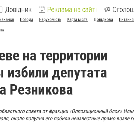
Довідник
Реклама на сайті
Оголо
Вакансії
Погода
Нерухомість
Карта міста
Довідкова
Питання
ова
еве на территории
 избили депутата
а Резникова
областного совета от фракции «Оппозиционный блок» Иль
 июля, около полудня его побили неизвестные прямо возле 