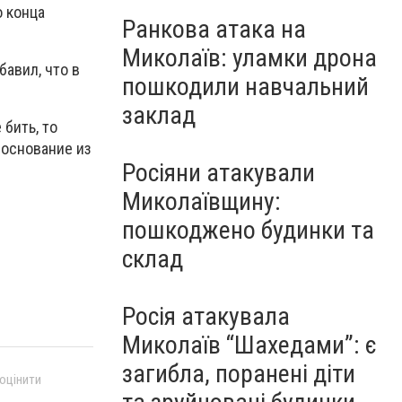
о конца
Ранкова атака на
Миколаїв: уламки дрона
бавил, что в
пошкодили навчальний
заклад
 бить, то
т основание из
Росіяни атакували
Миколаївщину:
пошкоджено будинки та
склад
Росія атакувала
Миколаїв “Шахедами”: є
загибла, поранені діти
 оцінити