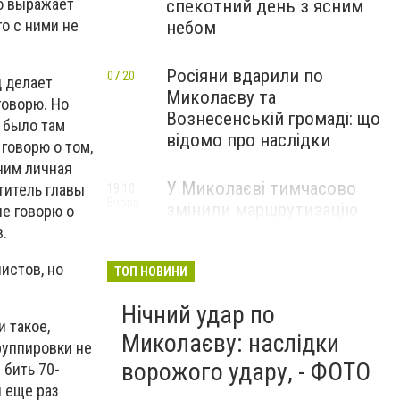
то выражает
спекотний день з ясним
о с ними не
небом
Росіяни вдарили по
07:20
д делает
Миколаєву та
говорю. Но
Вознесенській громаді: що
е было там
відомо про наслідки
 говорю о том,
 ним личная
У Миколаєві тимчасово
титель главы
19:10
Вчора
змінили маршрутизацію
не говорю о
пацієнтів з інсультом: куди
в.
звертатися
листов, но
ТОП НОВИНИ
Нічний удар по
 такое,
Миколаєву: наслідки
руппировки не
ворожого удару, - ФОТО
 бить 70-
я еще раз