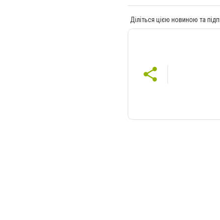
Діліться цією новиною та підп