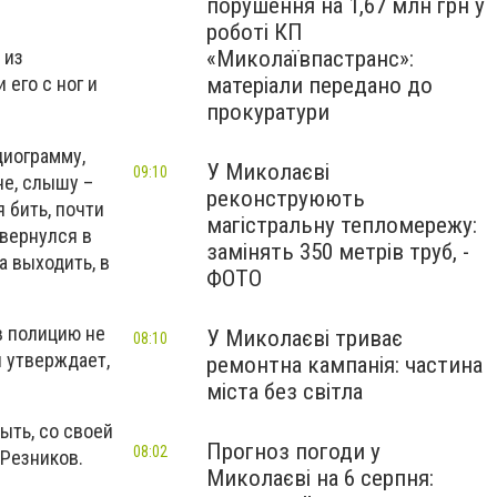
порушення на 1,67 млн грн у
роботі КП
«Миколаївпастранс»:
 из
матеріали передано до
его с ног и
прокуратури
диограмму,
У Миколаєві
09:10
не, слышу –
реконструюють
 бить, почти
магістральну тепломережу:
 вернулся в
замінять 350 метрів труб, -
а выходить, в
ФОТО
в полицию не
У Миколаєві триває
08:10
н утверждает,
ремонтна кампанія: частина
міста без світла
ыть, со своей
Прогноз погоди у
08:02
 Резников.
Миколаєві на 6 серпня: