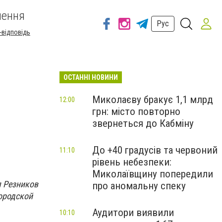
шення
Рус
-відповідь
ОСТАННІ НОВИНИ
Миколаєву бракує 1,1 млрд
12:00
грн: місто повторно
звернеться до Кабміну
До +40 градусів та червоний
11:10
рівень небезпеки:
Миколаївщину попередили
я Резников
про аномальну спеку
городской
Аудитори виявили
10:10