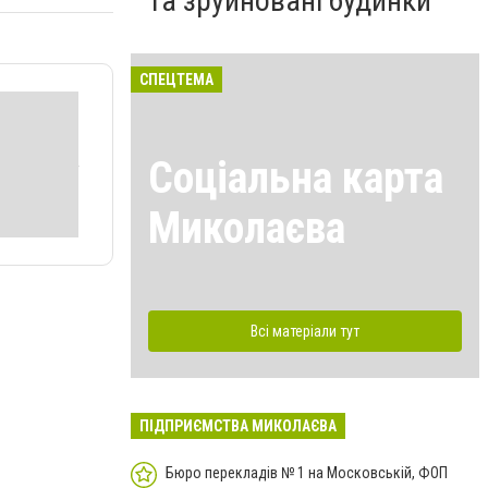
та зруйновані будинки
СПЕЦТЕМА
Соціальна карта
Миколаєва
Всі матеріали тут
ПІДПРИЄМСТВА МИКОЛАЄВА
Бюро перекладів № 1 на Московській, ФОП