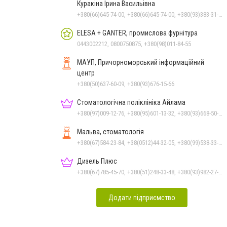
Куракіна Ірина Васильівна
+380(66)645-74-00, +380(66)645-74-00, +380(93)383-31-61, +380(95)629-25-06, +380(67)512-47-06
ELESA + GANTER, промислова фурнітура
0443002212, 0800750875, +380(98)011-84-55
МАУП, Причорноморський інформаційний
центр
+380(50)637-60-09, +380(93)676-15-66
Стоматологічна поліклініка Айлама
+380(97)009-12-76, +380(95)601-13-32, +380(93)668-50-62, +380(51)259-06-88
Мальва, стоматологія
+380(67)584-23-84, +38(0512)44-32-05, +380(99)538-33-25, +380(63)977-35-54
Дизель Плюс
+380(67)785-45-70, +380(51)248-33-48, +380(93)982-27-24, +380(95)679-54-71, +380(67)512-10-29
Додати підприємство