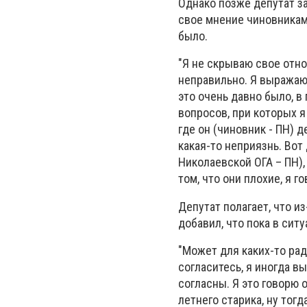
Однако позже депутат за
свое мнение чиновникам 
было.
"Я не скрываю свое отн
неправильно. Я выражаю 
это очень давно было, в
вопросов, при которых я 
где он (чиновник - ПН) д
какая-то неприязнь. Вот
Николаевской ОГА – ПН),
том, что они плохие, я г
Депутат полагает, что и
добавил, что пока в ситу
"Может для каких-то рад
согласитесь, я иногда 
согласны. Я это говорю о
летнего старика, ну тогд