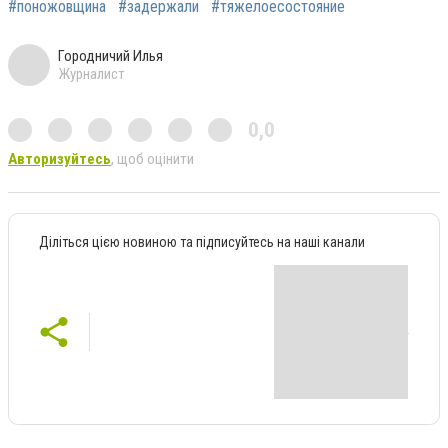
#поножовщина
#задержали
#тяжелоесостояние
Городничий Илья
Журналист
0,0
Авторизуйтесь
, щоб оцінити
Діліться цією новиною та підписуйтесь на наші канали