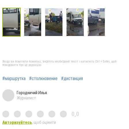
Якщо ви помітили помилку, виділіть необхідний текст і натисніть Ctrl + Enter, щоб
повідомити про це редакцію
#маршрутка
#столкновение
#дистанция
Городничий Илья
Журналист
0,0
Авторизуйтесь
, щоб оцінити