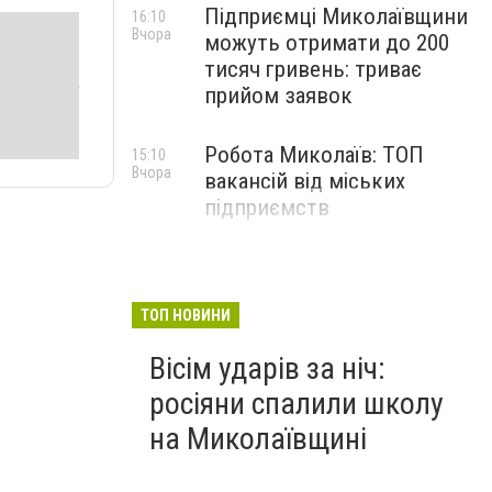
Підприємці Миколаївщини
16:10
Вчора
можуть отримати до 200
тисяч гривень: триває
прийом заявок
Робота Миколаїв: ТОП
15:10
Вчора
вакансій від міських
підприємств
ТОП НОВИНИ
Вісім ударів за ніч:
росіяни спалили школу
на Миколаївщині