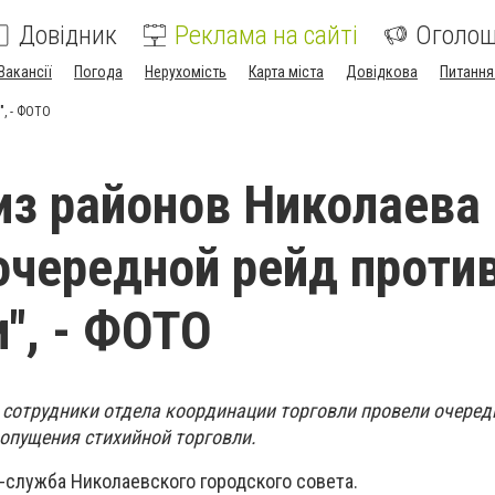
Довідник
Реклама на сайті
Оголо
Вакансії
Погода
Нерухомість
Карта міста
Довідкова
Питання
", - ФОТО
из районов Николаева
очередной рейд проти
и", - ФОТО
, сотрудники отдела координации торговли провели очеред
опущения стихийной торговли.
-служба Николаевского городского совета.