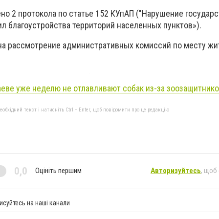
ено 2 протокола по статье 152 КУпАП ("Нарушение государ
ил благоустройства территорий населенных пунктов»).
на рассмотрение административных комиссий по месту жи
еве уже неделю не отлавливают собак из-за зоозащитнико
бхідний текст і натисніть Ctrl + Enter, щоб повідомити про це редакцію
0,0
Оцініть першим
Авторизуйтесь
, щоб
исуйтесь на наші канали