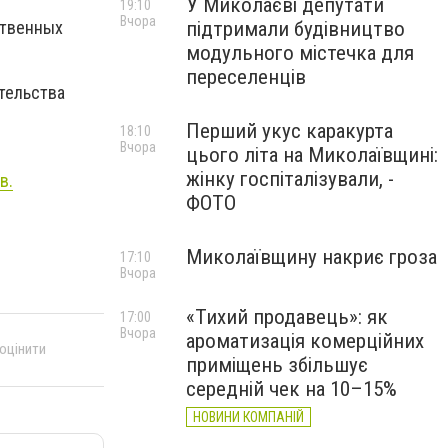
У Миколаєві депутати
19:10
Вчора
підтримали будівництво
ственных
модульного містечка для
переселенців
тельства
Перший укус каракурта
18:10
Вчора
цього літа на Миколаївщині:
жінку госпіталізували, -
в.
ФОТО
Миколаївщину накриє гроза
17:10
Вчора
«Тихий продавець»: як
17:00
Вчора
ароматизація комерційних
 оцінити
приміщень збільшує
середній чек на 10–15%
НОВИНИ КОМПАНІЙ