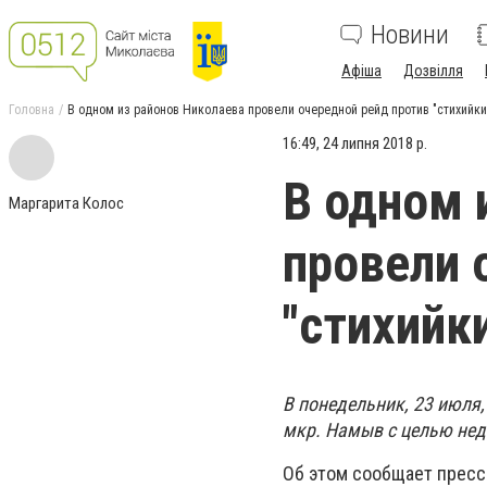
Новини
Афіша
Дозвілля
Головна
В одном из районов Николаева провели очередной рейд против "стихийки
16:49, 24 липня 2018 р.
В одном 
Маргарита Колос
провели 
"стихийк
В понедельник, 23 июля
мкр. Намыв с целью нед
Об этом сообщает пресс