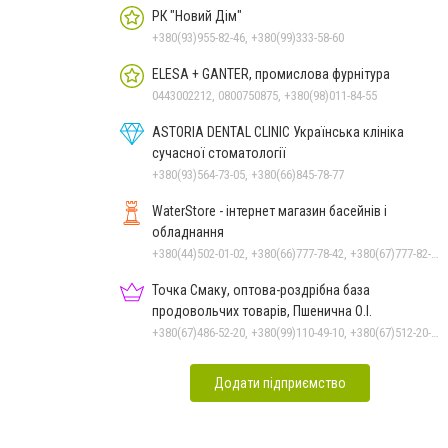
РК "Новий Дім"
+380(93)955-82-46, +380(99)333-58-60
ELESA + GANTER, промислова фурнітура
0443002212, 0800750875, +380(98)011-84-55
ASTORIA DENTAL CLINIC Українська клініка
сучасної стоматології
+380(93)564-73-05, +380(66)845-78-77
WaterStore - інтернет магазин басейнів і
обладнання
+380(44)502-01-02, +380(66)777-78-42, +380(67)777-82-19, +380(67)890-80-80, +380(73)890-80-80, +380(44)502-01-03
Точка Смаку, оптова-роздрібна база
продовольчих товарів, Пшенична О.І.
+380(67)486-52-20, +380(99)110-49-10, +380(67)512-20-35
Додати підприємство