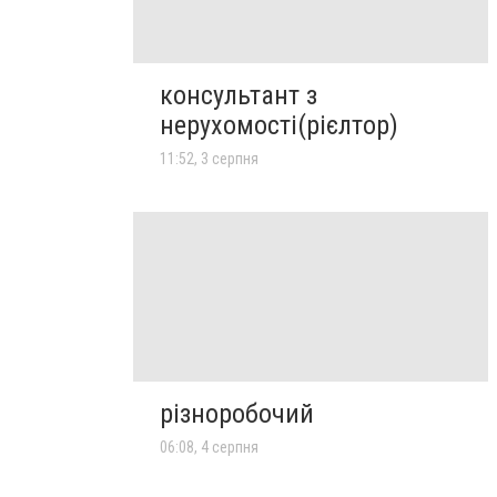
консультант з
нерухомості(рієлтор)
11:52, 3 серпня
різноробочий
06:08, 4 серпня