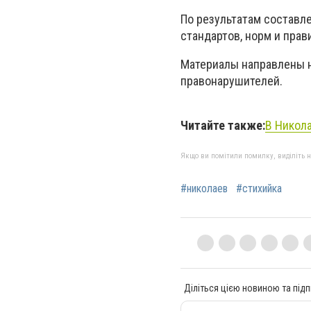
По результатам составл
стандартов, норм и прав
Материалы направлены 
правонарушителей.
Читайте также:
В Никола
Якщо ви помітили помилку, виділіть нео
#николаев
#стихийка
Діліться цією новиною та підп