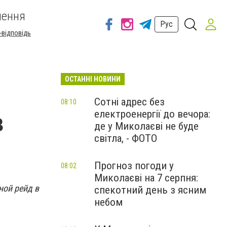
шення
Рус
-відповідь
ОСТАННІ НОВИНИ
Сотні адрес без
08:10
електроенергії до вечора:
в
де у Миколаєві не буде
світла, - ФОТО
Прогноз погоди у
08:02
Миколаєві на 7 серпня:
ной рейд в
спекотний день з ясним
небом