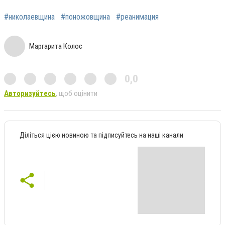
#николаевщина
#поножовщина
#реанимация
Маргарита Колос
0,0
Авторизуйтесь
, щоб оцінити
Діліться цією новиною та підписуйтесь на наші канали