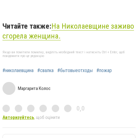
Читайте также:
На Николаевщине заживо
сгорела женщина.
Якщо ви помітили помилку, виділіть необхідний текст і натисніть Ctrl + Enter, щоб
повідомити про це редакцію
#николаевщина
#свалка
#бытовыеотходы
#пожар
Маргарита Колос
0,0
Авторизуйтесь
, щоб оцінити