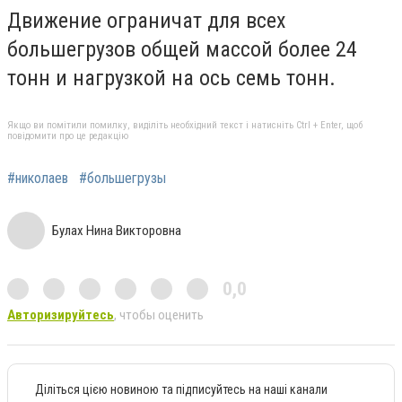
Движение ограничат для всех
большегрузов общей массой более 24
тонн и нагрузкой на ось семь тонн.
Якщо ви помітили помилку, виділіть необхідний текст і натисніть Ctrl + Enter, щоб
повідомити про це редакцію
#николаев
#большегрузы
Булах Нина Викторовна
0,0
Авторизируйтесь
, чтобы оценить
Діліться цією новиною та підписуйтесь на наші канали