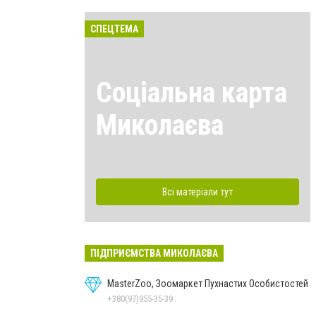
СПЕЦТЕМА
Соціальна карта
Миколаєва
Всі матеріали тут
ПІДПРИЄМСТВА МИКОЛАЄВА
MasterZoo, Зоомаркет Пухнастих Особистостей
+380(97)955-35-39