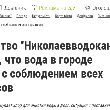
Довідник
Реклама на сайті
Оголо
Вакансії
Погода
Нерухомість
Карта міста
Довідкова
Питання
я с соблюдением всех нормативов
тво "Николаевводока
, что вода в городе
 с соблюдением всех
вов
упает хлор для очистки воды в долг, ситуация с поставка