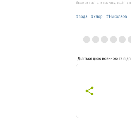
Якщо ви помітили помилку, виділіть нео
#вода
#хлор
#Николаев
Діліться цією новиною та підп