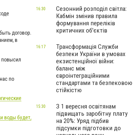
Сезонний розподіл світла:
16:30
ходе
Кабмін змінив правила
формування переліків
критичних об'єктів
 быть договор.
нием, в
Трансформація Служби
16:17
безпеки України в умовах
, повысил
екзистенційної війни:
баланс між
євроінтеграційними
нас по
стандартами та безпековою
стійкістю
огические
З 1 вересня освітянам
15:30
підвищать заробітну плату
ки воды будет,
на 20%: Уряд підбив
підсумки підготовки до