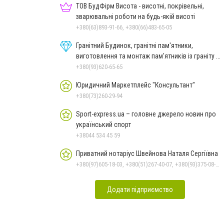
ТОВ БудФірм Висота - висотні, покрівельні,
зварювальні роботи на будь-якій висоті
+380(63)893-91-66, +380(66)483-65-05
Гранітний Будинок, гранітні пам'ятники,
виготовлення та монтаж пам'ятників із граніту в
Миколаєві
+380(93)620-65-65
Юридичний Маркетплейс "Консультант"
+380(73)260-29-94
Sport-express.ua – головне джерело новин про
український спорт
+38044 534 45 59
Приватний нотаріус Швейнова Наталя Сергіївна
+380(97)605-18-03, +380(51)267-40-07, +380(93)375-08-48
Додати підприємство