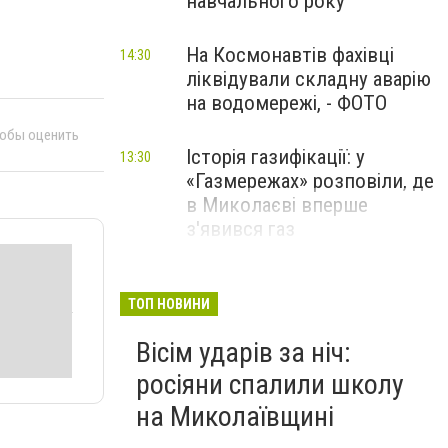
навчального року
На Космонавтів фахівці
14:30
ліквідували складну аварію
на водомережі, - ФОТО
тобы оценить
Історія газифікації: у
13:30
«Газмережах» розповіли, де
в Миколаєві вперше
з'явився газ
Літній відпочинок у
13:00
Миколаєві 2026: шукаємо
ТОП НОВИНИ
нові враження та
Вісім ударів за ніч:
перезавантаження
росіяни спалили школу
ПАРТНЕРСЬКИЙ СПЕЦПРОЄКТ
на Миколаївщині