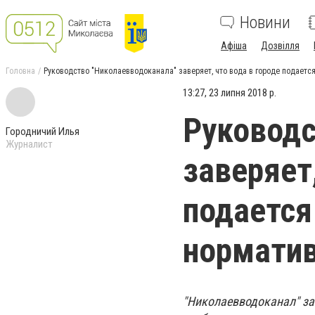
Новини
Афіша
Дозвілля
Головна
Руководство "Николаевводоканала" заверяет, что вода в городе подаетс
13:27, 23 липня 2018 р.
Руководс
Городничий Илья
Журналист
заверяет
подается
нормати
"Николаевводоканал" зак