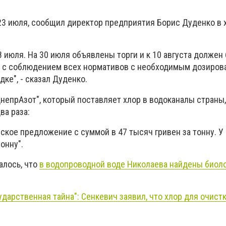
 23 июля, сообщил директор предприятия Борис Дуденко в 
8 июля. На 30 июля объявлены торги и к 10 августа должен
у с соблюдением всех нормативов с необходимым дозирова
дке", - сказал Дуденко.
ДнепрАзот", который поставляет хлор в водоканалы страны
ва раза:
кое предложение с суммой в 47 тысяч гривен за тонну. У 
онну".
алось, что
в водопроводной воде Николаева найдены биол
ударственная тайна": Сенкевич заявил, что хлор для очист
.