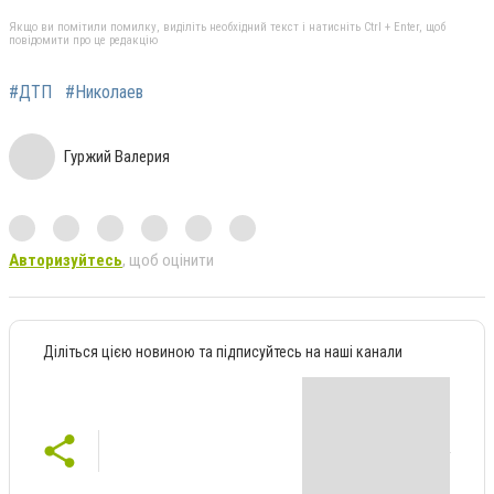
Якщо ви помітили помилку, виділіть необхідний текст і натисніть Ctrl + Enter, щоб
повідомити про це редакцію
#ДТП
#Николаев
Гуржий Валерия
Авторизуйтесь
, щоб оцінити
Діліться цією новиною та підписуйтесь на наші канали