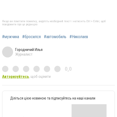
Якщо ви помітили помилку, виділіть необхідний текст і натисніть Ctrl + Enter, щоб
повідомити про це редакцію
#мужчина
#бросился
#автомобиль
#Николаев
Городничий Илья
Журналист
0,0
Авторизуйтесь
, щоб оцінити
Діліться цією новиною та підписуйтесь на наші канали