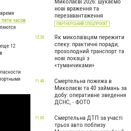
Миколаєві 2026: шукаємо
нові враження та
 время
перезавантаження
о пяти часов
ПАРТНЕРСЬКИЙ СПЕЦПРОЄКТ
вляются
Як миколаївцям пережити
12:30
спеку: практичні поради,
 еще 12
прохолодний транспорт та
в
нові локації з
«туманчиками»
опасности
спортными
Смертельна пожежа в
11:40
Миколаєві та 40 займань за
добу: оперативне зведення
ДСНС, - ФОТО
Смертельна ДТП за участі
11:00
трьох авто поблизу