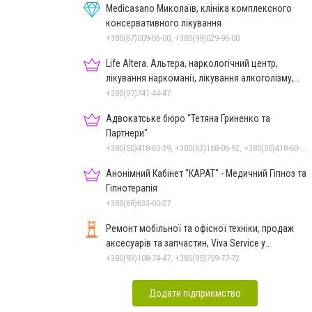
Medicasano Миколаїв, клініка комплексного
консервативного лікування
+380(67)009-06-00, +380(99)029-96-00
Life Altera. Альтера, наркологічний центр,
лікування наркоманії, лікування алкоголізму,
зняття ломки
+380(97)741-44-47
Адвокатське бюро "Тетяна Гриненко та
Партнери"
+380(50)418-60-39, +380(63)168-06-92, +380(50)418-60-39
Анонімний Кабінет "КАРАТ" - Медичний Гіпноз та
Гіпнотерапія
+380(68)633-00-27
Ремонт мобільної та офісної техніки, продаж
аксесуарів та запчастин, Viva Service у
Миколаєві
+380(93)108-74-47, +380(95)759-77-72
Додати підприємство