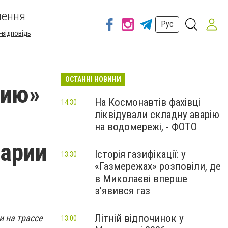
шення
Рус
-відповідь
ОСТАННІ НОВИНИ
нию»
На Космонавтів фахівці
14:30
ліквідували складну аварію
на водомережі, - ФОТО
варии
Історія газифікації: у
13:30
«Газмережах» розповіли, де
в Миколаєві вперше
з'явився газ
Літній відпочинок у
 на трассе
13:00