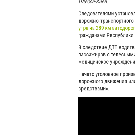
Одесса-Киев.
Следователями установл
дорожно-транспортного 
утра на 289 км автодоро
гражданами Республики 
В следствие ДТП водите
пассажиров с телесным
медицинское учреждени
Начато уголовное произв
дорожного движения или
средствами».