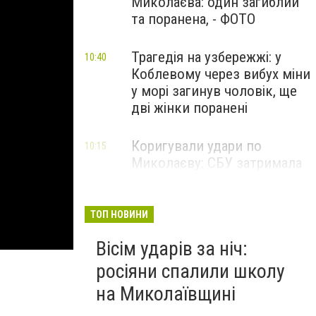
Миколаєва: один загиблий
та поранена, - ФОТО
Трагедія на узбережжі: у
10:40
Коблевому через вибух міни
у морі загинув чоловік, ще
дві жінки поранені
Коригували удари по
10:15
Миколаєву: СБУ затримала
двох агентів фсб та гру, -
ФОТО
ТОП НОВИНИ
Вісім ударів за ніч:
росіяни спалили школу
на Миколаївщині