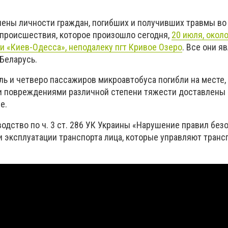
ены личности граждан, погибших и получивших травмы во
происшествия, которое произошло сегодня,
20 июля, окол
ги «Киев-Одесса», неподалеку пгт Кривое Озеро
. Все они я
Беларусь.
ль и четверо пассажиров микроавтобуса погибли на месте,
и повреждениями различной степени тяжести доставлены 
е.
одство по ч. 3 ст. 286 УК Украины «Нарушение правил без
 эксплуатации транспорта лица, которые управляют тран