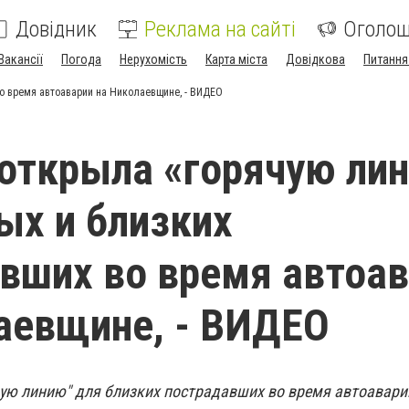
Довідник
Реклама на сайті
Оголо
Вакансії
Погода
Нерухомість
Карта міста
Довідкова
Питання
о время автоаварии на Николаевщине, - ВИДЕО
открыла «горячую ли
ых и близких
вших во время автоа
аевщине, - ВИДЕО
ую линию" для близких пострадавших во время автоаварии