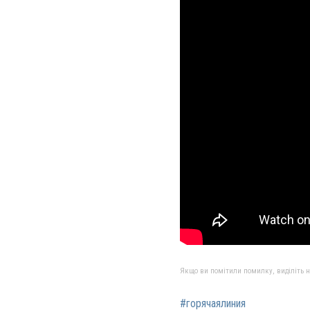
Якщо ви помітили помилку, виділіть нео
#горячаялиния