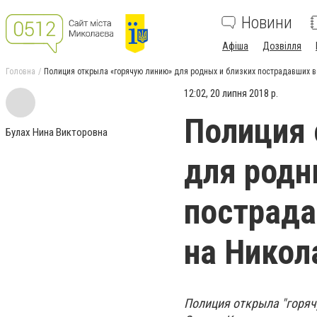
Новини
Афіша
Дозвілля
Головна
Полиция открыла «горячую линию» для родных и близких пострадавших в
12:02, 20 липня 2018 р.
Полиция 
Булах Нина Викторовна
для родн
пострада
на Никол
Полиция открыла "горяч