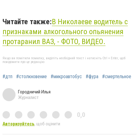
Читайте также:
В Николаеве водитель с
признаками алкогольного опьянения
протаранил ВАЗ, - ФОТО, ВИДЕО.
Якщо ви помітили помилку, виділіть необхідний текст і натисніть Ctrl + Enter, щоб
повідомити про це редакцію
#дтп
#столкновение
#микроавтобус
#фура
#смертельное
Городничий Илья
Журналист
0,0
Авторизуйтесь
, щоб оцінити