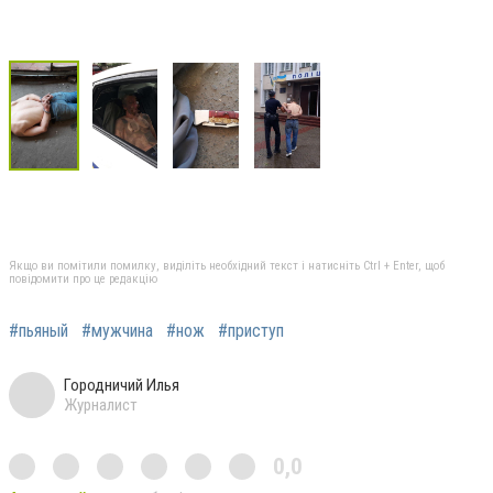
Якщо ви помітили помилку, виділіть необхідний текст і натисніть Ctrl + Enter, щоб
повідомити про це редакцію
#пьяный
#мужчина
#нож
#приступ
Городничий Илья
Журналист
0,0