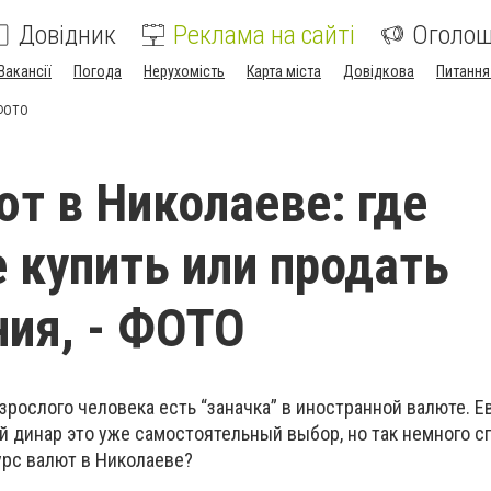
Довідник
Реклама на сайті
Оголо
Вакансії
Погода
Нерухомість
Карта міста
Довідкова
Питання
 ФОТО
ют в Николаеве: где
 купить или продать
ия, - ФОТО
зрослого человека есть “заначка” в иностранной валюте. Е
й динар это уже самостоятельный выбор, но так немного с
урс валют в Николаеве?