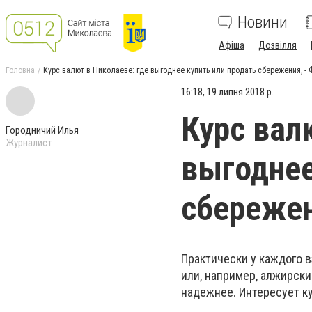
Новини
Афіша
Дозвілля
Головна
Курс валют в Николаеве: где выгоднее купить или продать сбережения, -
16:18, 19 липня 2018 р.
Курс вал
Городничий Илья
Журналист
выгоднее
сбережен
Практически у каждого в
или, например, алжирски
надежнее. Интересует к