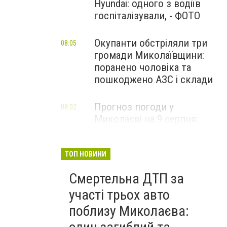
Hyundai: одного з водіїв
госпіталізували, - ФОТО
Окупанти обстріляли три
08:05
громади Миколаївщини:
поранено чоловіка та
пошкоджено АЗС і склади
Прогноз погоди у
08:02
Миколаєві на 9 серпня:
спекотний день з
невеликою хмарністю
ТОП НОВИНИ
Смертельна ДТП за
участі трьох авто
поблизу Миколаєва: