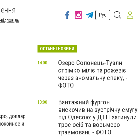
шення
Рус
-відповідь
ОСТАННІ НОВИНИ
Озеро Солонець-Тузли
14:00
стрімко міліє та рожевіє
через аномальну спеку, -
ФОТО
Вантажний фургон
13:00
вискочив на зустрічну смугу
вро, доллар
під Одесою: у ДТП загинули
покойнее и
троє осіб та восьмеро
травмовані, - ФОТО