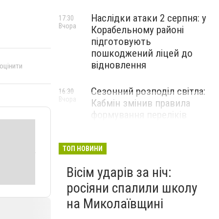
Наслідки атаки 2 серпня: у
17:30
Вчора
Корабельному районі
підготовують
пошкоджений ліцей до
відновлення
 оцінити
Сезонний розподіл світла:
16:30
Вчора
Кабмін змінив правила
формування переліків
критичних об'єктів
ТОП НОВИНИ
Вісім ударів за ніч:
росіяни спалили школу
на Миколаївщині