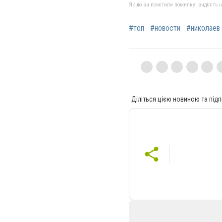
Якщо ви помітили помилку, виділіть нео
#топ
#новости
#николаев
Діліться цією новиною та підп