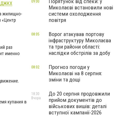
Порятунок від спеки: у
09:00
а ДЖКХ
Миколаєві встановили нові
системи охолодження
та жилищно-
повітря
я «Центр
Ворог атакував портову
08:05
інфраструктуру Миколаєва
та три райони області:
ий раз
наслідки обстрілів за добу
тит именно
Прогноз погоди у
08:02
Миколаєві на 8 серпня:
зміни та дощі
 движение.
До 20 серпня продовжили
18:30
Вчора
прийом документів до
емя купания в
військових вишів: деталі
вступної кампанії-2026