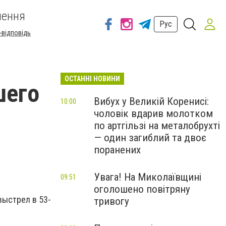
шення
Рус
-відповідь
ОСТАННІ НОВИНИ
шего
Вибух у Великій Коренисі:
10:00
чоловік вдарив молотком
по артгільзі на металобрухті
— один загиблий та двоє
поранених
Увага! На Миколаївщині
09:51
оголошено повітряну
выстрел в 53-
тривогу