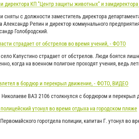
ли директора КП "Центр защиты животных" и замдиректор
ыли сняты с должности заместитель директора департамен
а Александр Репин и директор коммунального предприяти
сандр Голобродский.
асти страдает от обстрелов во время учений, - ФОТО
 село Капустино страдает от обстрелов. Люди боятся лишн
енно, когда на военном полигоне проходят учения, ведь ле
влетел в бордюр и перекрыл движение, - ФОТО, ВИДЕО
, в Николаеве ВАЗ 2106 столкнулся с бордюром и перекрыл
 полицейский утонул во время отдыха на городском пляже
ервомайского горотдела полиции, капитан Г. утонул во вр