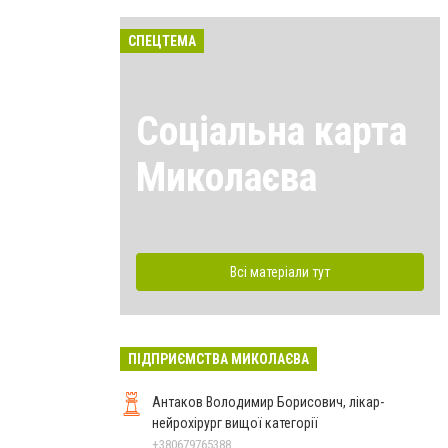
СПЕЦТЕМА
Соціальна карта
Миколаєва
Всі матеріали тут
ПІДПРИЄМСТВА МИКОЛАЄВА
Антаков Володимир Борисович, лікар-
нейрохірург вищої категорії
+380679765388