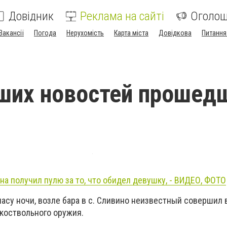
Довідник
Реклама на сайті
Оголо
Вакансії
Погода
Нерухомість
Карта міста
Довідкова
Питання
ших новостей прошед
а получил пулю за то, что обидел девушку, - ВИДЕО, ФОТО
 часу ночи, возле бара в с. Сливино неизвестный совершил 
дкоствольного оружия.