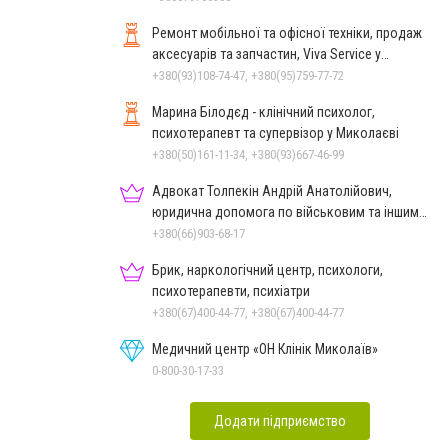
Ремонт мобільної та офісної техніки, продаж
аксесуарів та запчастин, Viva Service у
Миколаєві
+380(93)108-74-47, +380(95)759-77-72
Марина Білодєд - клінічний психолог,
психотерапевт та супервізор у Миколаєві
+380(50)161-11-34, +380(93)667-46-99
Адвокат Толпекін Андрій Анатолійович,
юридична допомога по військовим та іншим
справам
+380(66)903-68-17
Брик, наркологічний центр, психологи,
психотерапевти, психіатри
+380(67)400-44-77, +380(67)400-44-77
Медичний центр «ОН Клінік Миколаїв»
0-800-30-17-33
Додати підприємство