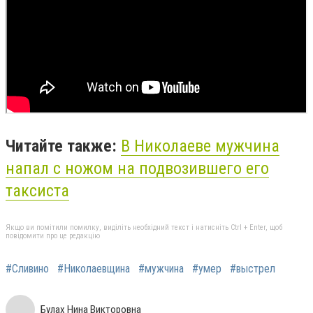
Читайте также:
В Николаеве мужчина
напал с ножом на подвозившего его
таксиста
Якщо ви помітили помилку, виділіть необхідний текст і натисніть Ctrl + Enter, щоб
повідомити про це редакцію
#Сливино
#Николаевщина
#мужчина
#умер
#выстрел
Булах Нина Викторовна