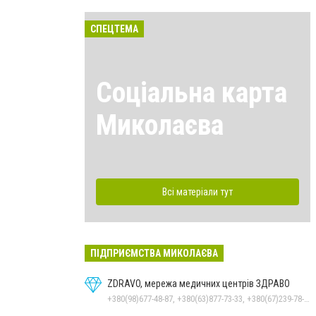
СПЕЦТЕМА
Соціальна карта
Миколаєва
Всі матеріали тут
ПІДПРИЄМСТВА МИКОЛАЄВА
ZDRAVO, мережа медичних центрів ЗДРАВО
+380(98)677-48-87, +380(63)877-73-33, +380(67)239-78-51