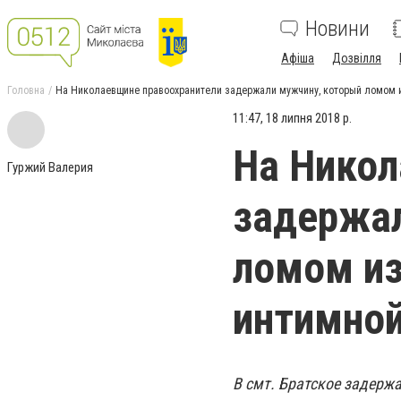
Новини
Афіша
Дозвілля
Головна
На Николаевщине правоохранители задержали мужчину, который ломом и
11:47, 18 липня 2018 р.
На Никол
Гуржий Валерия
задержал
ломом из
интимной
В смт. Братское задержа