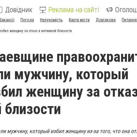
Довідник
Реклама на сайті
Оголо
Вакансії
Погода
Нерухомість
Карта міста
Довідкова
Питання
збил женщину за отказ в интимной близости
аевщине правоохрани
и мужчину, который
бил женщину за отказ
 близости
ли мужчину, который избил женщину из-за того, что она от