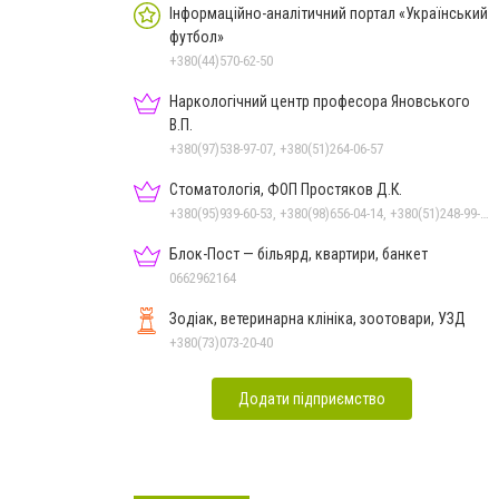
Інформаційно-аналітичний портал «Український
футбол»
+380(44)570-62-50
Наркологічний центр професора Яновського
В.П.
+380(97)538-97-07, +380(51)264-06-57
Стоматологія, ФОП Простяков Д.К.
+380(95)939-60-53, +380(98)656-04-14, +380(51)248-99-08, +380(50)159-88-74
Блок-Пост — більярд, квартири, банкет
0662962164
Зодіак, ветеринарна клініка, зоотовари, УЗД
+380(73)073-20-40
Додати підприємство