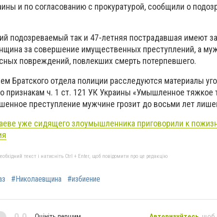
аины и по согласованию с прокуратурой, сообщили о подоз
ний подозреваемый так и 47-летняя пострадавшая имеют з
нщина за совершение имущественных преступлений, а муж
сных повреждений, повлекших смерть потерпевшего.
м Братского отдела полиции расследуются материалы уг
о признакам ч. 1 ст. 121 УК Украины «Умышленное тяжкое
шенное преступление мужчине грозит до восьми лет лише
аеве уже сидящего злоумышленника приговорили к пожиз
ия
бхідний текст і натисніть Ctrl + Enter, щоб повідомити про це редакцію
аз
#Николаевщина
#избиение
0,0
Оцініть першим
Авторизуйтесь
, щоб