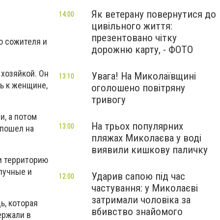
Як ветерану повернутися до
14:00
цивільного життя:
презентовано чітку
о сожителя и
дорожню карту, - ФОТО
 хозяйкой. Он
Увага! На Миколаївщині
13:10
ть к женщине,
оголошено повітряну
тривогу
и, а потом
На трьох популярних
13:00
 пошел на
пляжах Миколаєва у воді
виявили кишкову паличку
и территорию
олучные и
Ударив сапою під час
12:00
частування: у Миколаєві
затримали чоловіка за
, которая
вбивство знайомого
ержали в