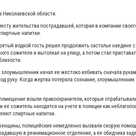
в Николаевской области.
есту жительства пострадавшей, которая в компании своег
спиртные напитки.
ретый водкой гость решил продолжить застолье наедине с
ного сожителя и вытолкал на улицу, а потом стал пристава
близости.
 злоумышленник начал ее жестоко избивать сначала рукам
под руку. Когда жертва потеряла сознание, злоумышленник
 помещение вошли правоохранители, которые отрабатывал
и ее сожитель находятся на учете в полиции как неблагоп
ляют спиртные напитки.
женщины, полицейские немедленно вызвали скорую помощь
радавшую в реанимационное отделение, а ее обидчика зад