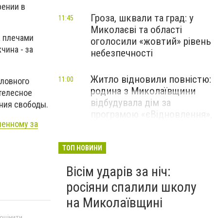
рении в
Гроза, шквали та град: у
11:45
Миколаєві та області
а плечами
оголосили «жовтий» рівень
чина - за
небезпечності
Житло відновили повністю:
11:00
оловного
родина з Миколаївщини
 телесное
відбудувала дім за
ния свободы.
програмою «єВідновлення»,
ненному за
- ФОТО
ТОП НОВИНИ
Вісім ударів за ніч:
росіяни спалили школу
на Миколаївщині
 оцінити