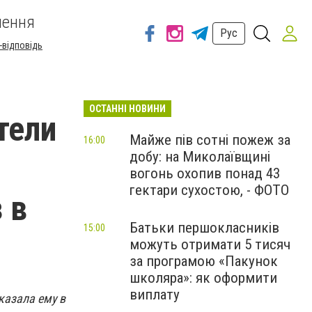
шення
Рус
-відповідь
ОСТАННІ НОВИНИ
тели
Майже пів сотні пожеж за
16:00
добу: на Миколаївщині
вогонь охопив понад 43
гектари сухостою, - ФОТО
 в
Батьки першокласників
15:00
можуть отримати 5 тисяч
за програмою «Пакунок
школяра»: як оформити
виплату
казала ему в