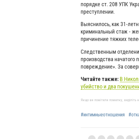
порядке ст. 208 УПК Укр
преступлении.
Выяснилось, как 31-лет
криминальный стаж - же
причинение тяжких теле
Следственным отделение
производства начатого п
повреждение». За совер
Читайте также:
В Никол
убийство и два покушен
Якщо ви помітили помилку, виділіть нео
#интимныеотношения
#отк