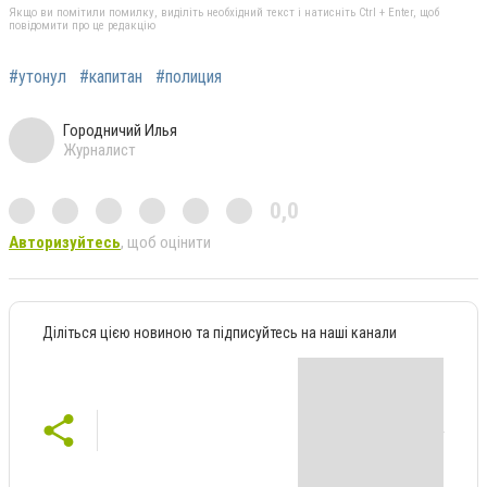
Якщо ви помітили помилку, виділіть необхідний текст і натисніть Ctrl + Enter, щоб
повідомити про це редакцію
#утонул
#капитан
#полиция
Городничий Илья
Журналист
0,0
Авторизуйтесь
, щоб оцінити
Діліться цією новиною та підписуйтесь на наші канали