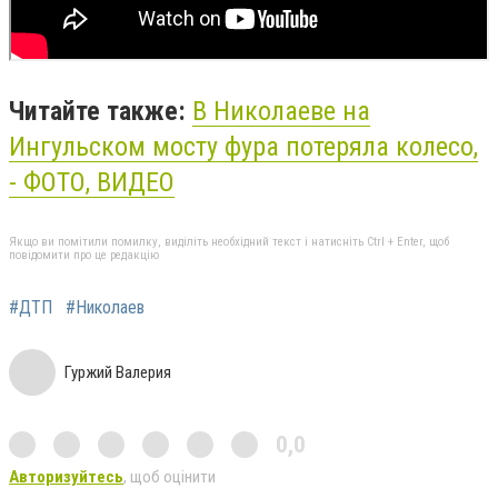
Читайте также:
В Николаеве на
Ингульском мосту фура потеряла колесо,
- ФОТО, ВИДЕО
Якщо ви помітили помилку, виділіть необхідний текст і натисніть Ctrl + Enter, щоб
повідомити про це редакцію
#ДТП
#Николаев
Гуржий Валерия
0,0
Авторизуйтесь
, щоб оцінити